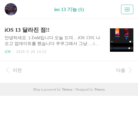
ios 13 기능 (1)
iOS 13 달라진 점!!
안녕하세요 :) Zedd입니다.오늘 드뎌....iOS 13이 나
오고 업데이트를 했습니다 쿠쿠그래서 그냥.....iOS
13에서 뭐가 바뀌었는지 정리된 곳이 너무나도 많
iOS
2019. 9. 20. 14:52
겠지만..일단 제가 본것들을 정리해보려구합니다
ㅎ_ㅎ 글 제목을 뭘로할까 상당히 고민....애플이
썼었던 "톺아보기"를 쓸까 말까 하다가 달라진 점!!
이전
다음
으로 통일하기로 결정. iOS 12 정리했던 글 제목
도;;;; 급하게 달라진 점으로 변경..TMI지만 알아봐
주세요. (단호) 근데 저는 바로 13.1이 나올 줄 알았
Blog is powered by
Tistory
/ Designed by
Tistory
어요 ㅎ;;;;;; 왜 텀 두는거야? 그냥 궁색을 맞추기
위함인가? 다크모드 적용을 해봤습니다.다크모드
설정은 설정 > 디스플레이 및 밝기에서 다크모드로
설정하면 됩니다.어우 너무 이쁜거 아냐? watchOS
6도 다운받아 줍니다...