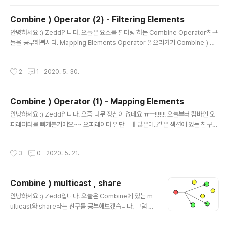
n의 single array를 내보내는 친구입니다. 그쵸. 10까지 땡 하고 나면 0부터 10까
지의 배열을 만들어줍니다. 위 예제에서는 그냥 0부터 1..
Combine ) Operator (2) - Filtering Elements
글 내용
안녕하세요 :) Zedd입니다. 오늘은 요소를 필터링 하는 Combine Operator친구
들을 공부해봅시다. Mapping Elements Operator 읽으러가기 Combine ) Op
erator (1) - Mapping Elements 안녕하세요 :) Zedd입니다. 요즘 너무 정신이
없네요 ㅠㅜ!!!!!!! 오늘부터 컴바인 오퍼레이터를 빠개볼거에요~~ 오퍼레이터 일단
작성시간
2
1
2020. 5. 30.
ㄱㅐ많은데..같은 섹션에 있는 친구들을 보다보면.. 언젠가...다 볼 zeddios.tistor
y.com 그럼 시작! filter tryFilter compactMap tryCompactMap removeD
uplicates removeDuplicates(by: ) tryRemoveDuplicates(by: ) replace
Combine ) Operator (1) - Mapping Elements
Empty..
글 내용
안녕하세요 :) Zedd입니다. 요즘 너무 정신이 없네요 ㅠㅜ!!!!!!! 오늘부터 컴바인 오
퍼레이터를 빠개볼거에요~~ 오퍼레이터 일단 ㄱㅐ많은데..같은 섹션에 있는 친구들
을 보다보면.. 언젠가...다 볼 수 있겠지.. 오늘은 Mapping Elements친구들입니다.
map tryMap flatMap mapError replaceNil scan tryScan setFailureTyp
작성시간
3
0
2020. 5. 21.
e 이렇게를 오늘 볼거에요! map먼저 보도록 합시다. map Combine의 map은 S
wift Standard Library의 map과 똑같다고 보면됨. map은 upstream publish
er의 모든 요소를 변환하는 친구입니다. map은 간단하죠?! 파라미터로 넣은 trans
Combine ) multicast , share
form closure에 모든 요소가 들어가..
글 내용
안녕하세요 :) Zedd입니다. 오늘은 Combine에 있는 m
ulticast와 share라는 친구를 공부해보겠습니다. 그럼 바
로 시작! 요 글을 읽기 전에, https://zeddios.tistory.co
m/1009 Combine ) ConnectablePublisher 안녕하