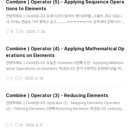
Combine ) Operator (5) - Applying Sequence Opera
stream이 완료되면 false를 방출하고 종료합니다. 참고로 파라미터로 들어가는 타
tions to Elements
입은 Equatable을..
글 내용
안녕하세요 :) Zedd입니다. 요새 시간이 없어서 개인공부를...소홀히..하고 있습니
다. 피아노 연습도 거의 못하고 있고............ㅠㅠㅠㅠㅠㅠㅠㅠ 담주부터 진짜 다시 홧
팅합시다. 다섯번째 Combine Operator정리입니다. drop(untilOutputFrom:)
작성시간
0
0
2020. 7. 26.
dropFirst(_ :) drop(while: ) tryDrop(while: ) append(_ :) prepend(_ :) pr
efix(_ :) prefix(while:) tryPrefix(while:) prefix(untilOutputFrom:) 시작할
게요! drop(untilOutputFrom:) drop은 두번째 Publisher로 부터 요소를 받을
Combine ) Operator (4) - Applying Mathematical Op
때 까지 업스트림 publisher(첫번째 publisher)의 요소..
erations on Elements
글 내용
안녕하세요 :) Zedd입니다. 오늘은 Combine 4번째 시간~ Applying Mathem
atical Operations on Elements 섹션입니다. 뭔가 수학적인 오퍼레이션을 적용
하는...Operator같네요. count max max(by:) tryMax(by:) min() min(by:) tr
작성시간
1
1
2020. 6. 14.
yMin(by:) 진짜 오늘은 개쉽다...솔직히 이거랑 이거 다음 섹션, 다음다음 섹션은 너
무너무 쉬워서..;; 한 글에 다 쓰고 싶은데........ㅋ 그럼 또 오퍼레이터가 너무 많아져
서 그냥 끊겠습니다. 암튼 오늘건 이름만봐도 뭔지 알겠죠...try어쩌고 빼고 다 Swift
Combine ) Operator (3) - Reducing Elements
Standard Library에 있는거랑 똑같아요~ count 더 이상의 자세한 설명은 생략한
글 내용
안녕하세요 :) Zedd입니다. Operator (1) - Mapping Elements Operator
다. max 더 이상의 자세한 ..
(2) - Filtering Elements 3번째 Reducing Elements 섹션입니다. collect() c
ollect(_:) collect(_:options:) ignoreOutput() reduce(_:_:) tryReduce(_:
_:) 오늘은 6개 밖에 안돼요!!!! 그 중 3개는 collect임 collect() 이 친구는 받은 모
작성시간
1
0
2020. 6. 5.
든 element를 수집(collect)하고, upstream publisher가 완료되면 collectio