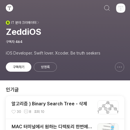
검색하기
티스토리
IT
분야 크리에이터
(새창열림)
ZeddiOS
구독자
464
iOS Developer. Swift lover. Xcoder. Be truth seekers
구독하기
방명록
신고하기 레이어
열기
인기글
알고리즘 ) Binary Search Tree - 삭제
30
8
조회
10
MAC 터미널에서 원하는 디렉토리 한번에