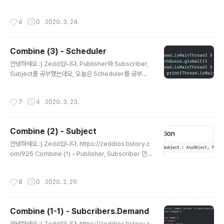
coding 4. "배열"을 얻었다! 5. 응..
cellable을 공부해볼게요! Combine을 공부하고 그걸 블
로그에 포스팅 하는 입장으로서, 틀린 내용을 게시하지 않
작성시간
6
0
2020. 3. 24.
으려고 노력중입니다! 그럼에도 불구하고 틀린 내용이 있
을 수 있으니 이 글만 보고 아 이게 이렇구나~라는 건 굉장
히 위험합니다. 그걸 꼭 염두하시고 글을 읽으시길 바랄게
Combine (3) - Scheduler
요 :D 틀린 내용을 발견하시면 댓글로 알려주시면 감사하
글 내용
겠습니다! Combine이 유독......뭔가 조심스럽네요. 제가
안녕하세요 :) Zedd입니다. Publisher와 Subscriber,
1도 몰라서리 ㅎ 그럼 Cancellable을 공부해봅시다! Ca
Subject를 공부했는데요, 오늘은 Scheduler를 공부해
ncellable 역시 프로토콜이구요! 정의는 activity 또는 a
볼게요. Publisher Subscriber Subject Scheduler
ction이 취..
Cancellable 역시나 프로토콜입니다. Scheduler Sch
작성시간
7
4
2020. 3. 23.
eduler는 closure의 실행시기와 방법을 정의하는 프로
토콜이에요. 이 Scheduler를 이용해서 가능한 빨리 코드
를 실행시킬 수도 있고, 특정 시간 이후에 코드를 실행시킬
Combine (2) - Subject
수도 있어요. 개별 Scheduler 구현은 시간 관리 시스템(ti
글 내용
me-keeping system)에 적합한 것을 사용해야한대요.
안녕하세요 :) Zedd입니다. https://zeddios.tistory.c
Scheduler는 이를 SchedulerTimeType으로 표시합
om/925 Combine (1) - Publisher, Subscriber 안
니다. 이 타입은 SchedulerTimeInterv..
녕하세요 :) Zedd입니다. 이번 휴가동안 SwiftUI를 좀 해
볼라하는데 Combine모르면 이거 걍 노답임.... -> 휴가
작성시간
8
0
2020. 2. 29.
끝나버렸죠? 2020년 되버렸죠??????;; 그래서 Combin
e공부.. Combine Combine이 너무 핫했어서.... zeddi
os.tistory.com Combine의 Publisher와 Subscrib
Combine (1-1) - Subcribers.Demand
er를 공부해봤는데요, Publisher Subscriber Subject
글 내용
Scheduler Cancellable 그럼 제가 나름 짠 목차중에
안녕하세요 :) Zedd입니다. https://zeddios.tistory.c