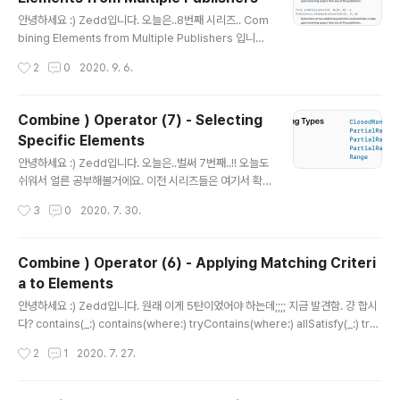
글 내용
안녕하세요 :) Zedd입니다. 오늘은..8번째 시리즈.. Com
bining Elements from Multiple Publishers 입니다.
combineLatest merge(with:) zip 봐야할 것은 이 3
작성시간
2
0
2020. 9. 6.
개입니다. 이 전 시리즈들을 보시려면 여기를 참고해주세
요! combineLatest combineLatest는 additional p
ublisher를 구독하고, 두 게시자로부터 ouput을 수신하
Combine ) Operator (7) - Selecting
면 클로저를 호출하는 친구입니다. 일단은 이런식으로 사
Specific Elements
용할 수 있습니다. 왜 저런 결과가 나왔는지 하나씩 보도록
글 내용
합시다. 일단 보기전에, "두 게시자로부터 ouput을 수신하
안녕하세요 :) Zedd입니다. 오늘은..벌써 7번째..!! 오늘도
면" 클로저를 호출하는 친구라는 사실을 기억해야합니다.
쉬워서 얼른 공부해볼거에요. 이전 시리즈들은 여기서 확
먼저 combineLatest를 사용한 코드부터 보겠습니다. le
인해주세요 그럼 시작할게요! first() / last() first(wher
작성시간
3
0
2020. 7. 30.
t ..
e:) / last(where:) tryFirst(where:) / tryLast(wher
e:) output(at:) output(in:) output을 제외한 친구들은
첫번째냐 마지막이냐만 달라서...같이 볼게요. first() / last
Combine ) Operator (6) - Applying Matching Criteri
() 이 친구는 스트림의 첫번째/마지막 요소를 publish한
a to Elements
다음 끝나는 operator입니다. 만약 first/last가 요소를
글 내용
받기전에 업스트림이 완료되면 값을 publish하지 않고 완
안녕하세요 :) Zedd입니다. 원래 이게 5탄이었어야 하는데;;;; 지금 발견함. 걍 합시
료됩니다. 응 갸쉬워 first(where:) / last(where:) whe
다? contains(_:) contains(where:) tryContains(where:) allSatisfy(_:) try
r..
AllSatisfy(_:) 이렇게 5가지만 있어요. contains(_:) Swift Standard Library에
작성시간
2
1
2020. 7. 27.
있는 것과 똑같습니다. upstream publisher가 contains의 파라미터인 output
과 동일한 값을 생성하면 true를 리턴합니다. 참고로 첫번째로 일치하는 걸 찾으면 t
rue를 리턴하고 정상적으로 완료됩니다. 하지만 일치하는 요소를 생성하지 않고 up