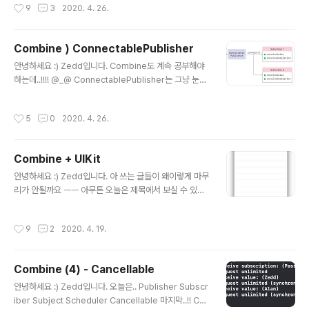
작성시간
9
3
2020. 4. 26.
세요 :) Zedd입니다. Combine도 계속 공부해야하는
데..!!!! @_@ ConnectablePublisher는 그냥 눈에 띄길
래...공부해보려고 합니다. ConnectablePublisher Co
Combine ) ConnectablePublisher
nnectablePublisher은 프로토콜입니다! 아오 프로.. ze
글 내용
ddios.tistory.com ConnectablePublisher에 대한
안녕하세요 :) Zedd입니다. Combine도 계속 공부해야
이해가 있으시면 좋습니다. multicast 멀티캐스트..라는
하는데..!!!! @_@ ConnectablePublisher는 그냥 눈에
말은 어디선가 들어보..
띄길래...공부해보려고 합니다. ConnectablePublisher
ConnectablePublisher은 프로토콜입니다! 아오 프로
작성시간
5
0
2020. 4. 26.
토콜 개많음 정의는 publication을 연결하고 취소하는 명
시적인 방법을 제공하는 publisher. 네 뭐 Connectable
Publisher이라는 이름에서 볼 수 있듯이 뭔가를 연결할
Combine + UIKit
수 있는 publisher인 것 같아요? elements를 생성하기
글 내용
전에, 추가 configuration 또는 setup을 수행해야하는
안녕하세요 :) Zedd입니다. 아 쓰는 글들이 왜이렇게 마무
경우에 ConnectablePublisher를 사용하면 된대요 이
리가 안될까요 ㅡㅡ 아무튼 오늘은 제목에서 보실 수 있다
Publisher는 connect()를 호출할 ..
시피.. Combine + UIKit 조합 ㅎ 1. 화면 시안을 받음 2.
사탄 : 아 이건 SwiftUI로는 좀.. 3. 그래 UIKit으로 만들자!
작성시간
9
2
2020. 4. 19.
꼭 SwiftUI 써야한다는 강박관념은 버리자 ^^! (왠지 모르
게 자괴감이 듬) 4. 네트워킹 필요한데..Alamof.. 5. 사탄 :
아 이걸 Alamofire쓰는 건 좀.. 이건 그냥은 못넘어가겠음
Combine (4) - Cancellable
암튼 이 흐름으로...Combine + UIKit 조합을 도전해보게
글 내용
되었답니다 ㅎ 제가 하고싶은게 모냐면 1. API요청 2. "데
안녕하세요 :) Zedd입니다. 오늘은.. Publisher Subscr
이터"를 얻었다! 3. Decodable을 준수하는 타입으로 de
iber Subject Scheduler Cancellable 마지막..!! Can