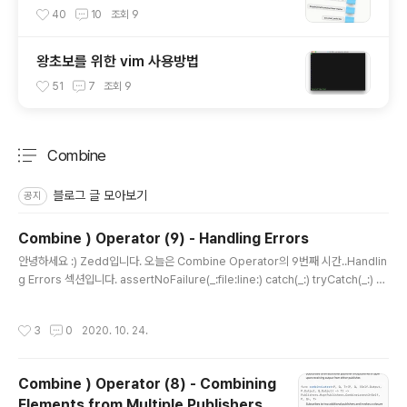
가는 깨알 팁
40
10
조회
9
왕초보를 위한 vim 사용방법
51
7
조회
9
Combine
분류 전체보기
주요 글 목록
블로그 글 모아보기
공지
Combine ) Operator (9) - Handling Errors
글 내용
안녕하세요 :) Zedd입니다. 오늘은 Combine Operator의 9번째 시간..Handlin
g Errors 섹션입니다. assertNoFailure(_:file:line:) catch(_:) tryCatch(_:) re
try(_:) 오늘 볼건 이렇게 4개에요. assertNoFailure(_:file:line:) 1. 업스트림 Pu
blisher가 실패하면 fatal error를 발생시키고 2. 그렇지 않으면 수신된 모든 입력
작성시간
3
0
2020. 10. 24.
을 republish하는 친구입니다. 예제를 봅시다. subject.send(completion: Sub
scribers.Completion.failure(SubjectError.genericSubjectError)) 제가 P
ublisher에 error를 명시적으로 보냈습니다. ..
Combine ) Operator (8) - Combining
Elements from Multiple Publishers