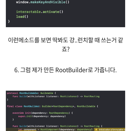
이런메소드를 보면 딱봐도 걍..런치할 때 쓰는거 같
죠?
6. 그럼 제가 만든 RootBuilder로 가줍니다.