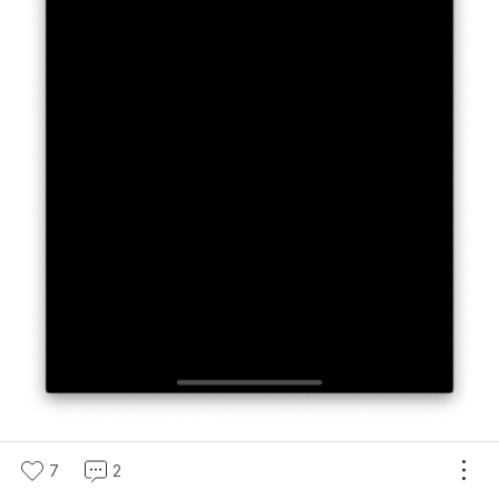
이 화면이 뜨는거에요. 저는 첨에
7
2