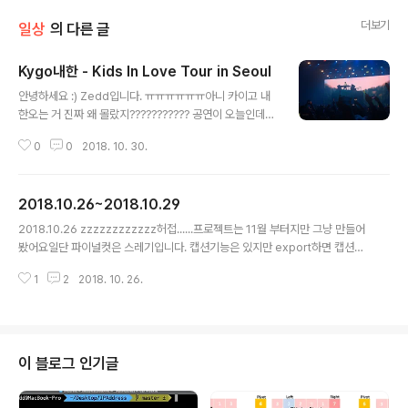
더보기
일상
의 다른 글
Kygo내한 - Kids In Love Tour in Seoul
글 내용
안녕하세요 :) Zedd입니다. ㅠㅠㅠㅠㅠㅠ아니 카이고 내
한오는 거 진짜 왜 몰랐지??????????? 공연이 오늘인데
어제알았읍니다......진짜 알려고 한것도 아닌데 멜론에 드
0
0
2018. 10. 30.
가서 뭐 어쩌다 Kygo Home? 아 채널이네암튼 멜론에 각
아티스트마다 채널같은게 있는데 진짜 어쩌다가 Kygo채
널에 들어갔는데 이런 댓글이 있는거에요. 이건 지금 찍어
2018.10.26~2018.10.29
서..날짜가 저렇지만 어제 내가 볼땐 4시간전 이라고 나왔
글 내용
었움그래서 뭐지 얘 내일 한국오나??????? 하고 봤는데 콘
2018.10.26 zzzzzzzzzzzz허접......프로젝트는 11월 부터지만 그냥 만들어
ㄱ서트..... 그래서 막 예매하러 들어갔는데 당연히 스탠딩
봤어요일단 파이널컷은 스레기입니다. 캡션기능은 있지만 export하면 캡션만
은 0석 ㅠㅠ 다른 좌석들은 많이 남아있었는데..아니 앉아
쏙빠짐. 무슨 Compressor또 깔라고..아이무비만도 못함꼭 초보가 장비탓하
서 Kygo보면...디게 아쉬울 것 같았어요.근데 점심에 스탠
1
2
2018. 10. 26.
는거 같네요 하핫 역시 트라이얼로 먼저 써보길 잘해따..그래서 일단 위 영상은
딩 2자리가 풀리;ㅁ!!!!!!!!!!!!! 진짜 아니 이렇게 착착..
vimo라는 앱가지고 편집했습니다.이제 프리미어 프로 쓰는걸로...뭐 영상은..
허접하지만 처음하면 다 그렇죠....!!!!!! 2018.10.29 헝 ㅠㅠ 세로모드 어케하지
암튼 페스티벌 영상이 진짜찐짜 많은데 하나씩 올릴 생각.
이 블로그 인기글