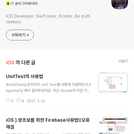
(새창열림)
IT
분야 크리에이터
iOS Developer. Swift lover. Xcoder. Be truth
seekers
구독하기
더보기
iOS
의 다른 글
UnitTest의 사용법
글 내용
BoostCamp강의에서 Unit Test를 어떻게 사용하는지 li
ngostar님 께서 알려주셨어요. 저는 Xcode에 이런 기능
이 있는지도 몰랐답니다 ㅎㅎ..정말 유용한 기능인 것 같아
9
4
2017. 3. 22.
요 :) 이 Unit Test를 배운지 꽤 됐는데,지금에서야 쓰게
되네요 ㅠㅠ그리고 이 글의 카테로리로 iOS에 넣어야할
지...swift에 넣어야할지..저는 iOS에 넣는 게 맞다고 생각
iOS ) 왕초보를 위한 Firebase사용법!/오류
되어서 iOS에 넣었습니다! 자, 이 Unit Test가 뭔지 이제
알려드리겠습니다! 먼저 Unit Test뭔지 아시나요? Test?
해결
글 내용
뭔가를 테스트 하는 그런 것 같죠?Unit Test에 대한 정의