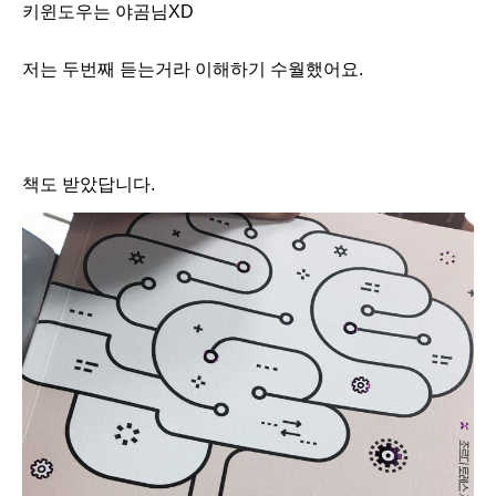
키윈도우는 야곰님XD
저는 두번째 듣는거라 이해하기 수월했어요.
책도 받았답니다.