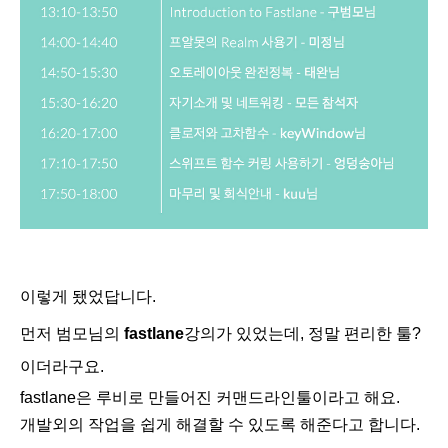
이렇게 됐었답니다.
먼저 범모님의
fastlane
강의가 있었는데, 정말 편리한 툴?
이더라구요.
fastlane은
루비로
만들어진
커맨드라인툴이라고 해요.
개발외의
작업을
쉽게
해결할
수
있도록
해준다고 합니다.