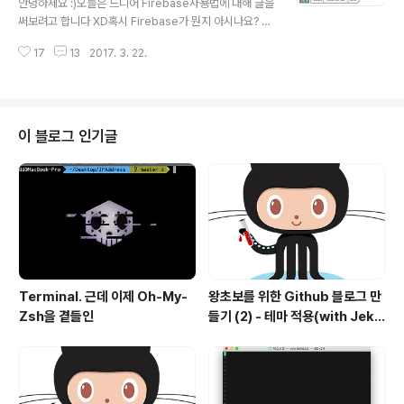
안녕하세요 :)오늘은 드디어 Firebase사용법에 대해 글을
를 먼저 알려드리자면, 유닛 테스트(unit test)는 컴퓨터
써보려고 합니다 XD혹시 Firebase가 뭔지 아시나요? 먼
프로그래밍에서 소스 코드의 특정 모듈이 의도된 대로 정
저 우리가 앱이나 웹을 만든다고 생각해볼게요.그것도 서
확히 작동하는지 검증하는 절..
17
13
2017. 3. 22.
버와 데이터베이스가 있는...!@!@!@!서버 구축하고..데이
터베이스 구축하고....정말 불편하죠 ㅠㅜ그것을 간단하게
해주는 것이 Firebase입니다! 위 사진을 보시면 서버개발
이 쏙 사라진 것을 볼 수 있죠?이렇게 firebase를 쓰면 작
업시간을 단축 할 수 있습니다.그리고 firebase에는 엄청
이 블로그 인기글
나게 많는 기능들이 있어요!!! 간단하게 그림으로 보여드리
자면, 이렇게 많은 기능들이 있답니다.....앱에 광고들 있죠?
AdMob이라는 기능을 통해 수익도 창출할 수 있어요! 이 f
irebase를 써야하는 또 다른 이유는..?부스..
Terminal. 근데 이제 Oh-My-
왕초보를 위한 Github 블로그 만
Zsh을 곁들인
들기 (2) - 테마 적용(with Jekyl
l)