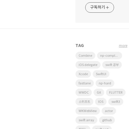
구독하기
TAG
more
Combine
np-complete
iOS delegate
swift 공부
Xcode
SwiftUI
fastlane
np-hard
WWDC
Git
FLUTTER
스위프트
IOS
swift3
WKWebView
actor
swift array
github