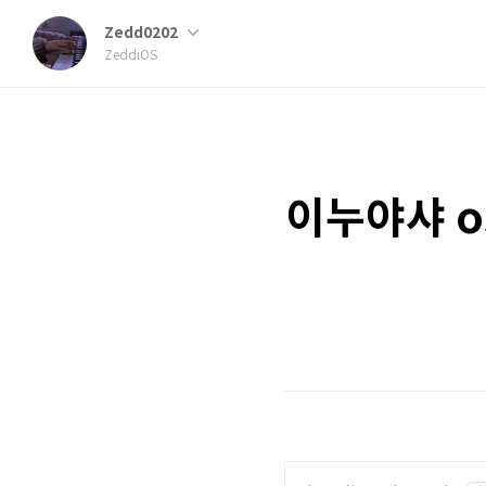
Zedd0202
ZeddiOS
이누야샤 o