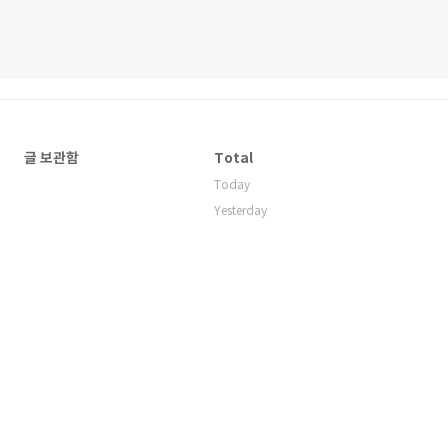
글 보관함
Total
Today
Yesterday