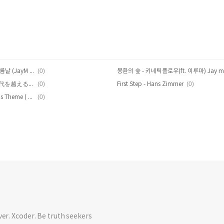
(0)
센과 치히로의 행방불명 OST - 어느여름날 (JayM ver.)
몽환의 숲 - 키네틱플로우(ft. 이루마) Jay m 
(0)
(0)
이누야샤 ost - 시대를 초월한 마음 時代を越える想い (Jay M ver.)
First Step - Hans Zimmer
(0)
La La Land OST - Mia & Sebastian's Theme ( Jay M ver.)
ver. Xcoder. Be truth seekers