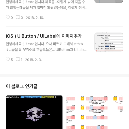
안녕하세요 :) Zedd입니다.제목을...이렇게 밖에 지을 수
가 없었는데글을 제가 얼마전에 썼었는데요, 이렇게 줘버
리면...크나큰 문제가 하나 있습니다. 바로 디바이스별 화면
0
0
2018. 2. 10.
대응?을 못한다는 것이죠. 예를 하나 들어볼께요. 자..이렇
게 하고...아이폰 8+로 실행해볼게요. (스토리보드 상에서
는 하트가 오른쪽 끝에 가있는데, 아이폰 8+에선는 그렇지
iOS ) UIButton / UILabel에 이미지추가
않은 이유는....스토리보드상에서는 아이폰8이기 때문)그
글 내용
런데...아이폰 SE에서는...! 이렇게 나오게 되죠. 이유는 간
안녕하세요 :) Zedd입니다. 요새 바쁘고 그래서 ㅎㅎㅎ
단하죠? 우리가 이렇게 물리적인? 값으로 줬기 때문입니
ㅎ...글을 잘 못썼어요 흐규오늘은... UIButton과 UILabel
다. 저 이미지는 항상 titleLabel과 저 상수값만큼 떨어진
에 이미지를 추가하는 법을...알아볼게요 :) UIButton / UI
곳에 위치하게 되죠. 그럼?? 이 상수값을 디바이스 마다 다
5
1
2018. 2. 3.
Label에 이미지추가 ● UIButton 굳이.. UIButton을 먼
르게 주면 ..
저 하는 이유는.....아주 감사하게도.. 이미지를 Inspector
에서 넣을 수 있죠이미지를 하나 넣어볼까욘 이렇게 앞으
로 이미지가 들어가게 되죠!! ※ 아ㅡㅡ나는 이미지 뒤에 넣
고 싶은데..."일단" 두가지 방법이 있습니다. 1. Attribute I
이 블로그 인기글
nspector의 View의 Semantic수정지금 이런상태일건
데, 저 Semantic을 누르고, Force Right-to-Left를 눌
러주면 이렇게 이미지가 오른쪽으로 가게댐 ㅎ 2. ..