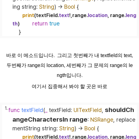
ing
string
: 
String
)
 -> 
Bool
 {
print
(textField.
text
!
,range.
location
, range.
leng
return
true
th
)
    }
바로 이 메소드입니다. 그리고 첫번째가 내 textfield의 text,
두번째가 range의 location, 세번째가 그 문제의 range의 le
ngth입니다.
여기서 집중해서 봐야 할 곳은 바로
shouldCh
func
textField
(
_
textField
: 
UITextField
, 
angeCharactersIn
range
: 
NSRange
, 
replace
mentString
string
: 
String
)
 -> 
Bool
 {
print
(textField.
text
!
,range.
location
, range.
leng