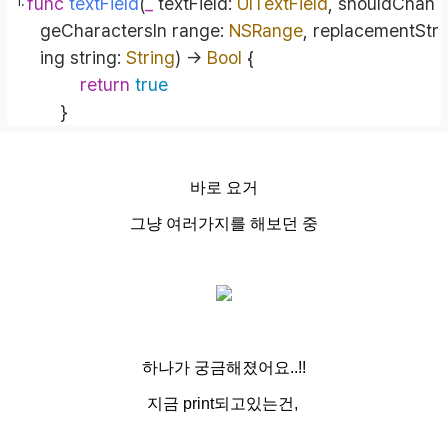
func
textField
(
_
textField
: 
UITextField
, 
shouldChan
geCharactersIn
range
: 
NSRange
, 
replacementStr
ing
string
: 
String
)
 -> 
Bool
 {
return
true
    }
바로 요거
그냥 여러가지를 해보던 중
하나가 궁금해졌어요..!!
지금 print되고있는건,