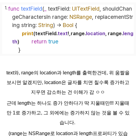
func
textField
(
_
textField
: 
UITextField
, 
shouldChan
geCharactersIn
range
: 
NSRange
, 
replacementStr
ing
string
: 
String
)
 -> 
Bool
 {
print
(textField.
text
!
,range.
location
, range.
leng
return
true
th
)
    }
text와, range의 location과 length를 출력한건데, 위 움짤을
보시면 알겠지만, location은 글자를 치면 칠수록 증가하고
지우면 감소하는 건 이해가 감 ㅇㅇ
근데 length는 하나도 증가 안하다가 딱 지울때만!!! 지울때
만 1로 증가하고, 그 외에에는 증가하지 않는 것을 볼 수 있
습니다.
(range는 NSRange로 location과 length프로퍼티가 있습