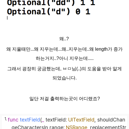
왜..?
왜 지울때만...왜 지우는데...왜..지우는데..왜 length가 증가
하는거지..?
아니 지우는데.....
그래서 굉장히 궁금했는데, ㅂㅁ님(..)의 도움을 받아 알게
되었습니다.
일단 저걸 출력하는곳이 어디랬죠?
func
textField
(
_
textField
: 
UITextField
, 
shouldChan
geCharactersIn
range
: 
NSRange
, 
replacementStr