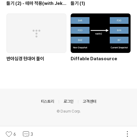
들기 (2) - 테마 적용(with Jekyl
들기 (1)
l)
반야심경 현대어 풀이
Diffable Datasource
의안내
티스토리
로그인
고객센터
© Daum Corp.
6
3