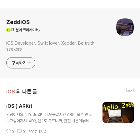
로그 정보
ZeddiOS
(새창열림)
IT
분야 크리에이터
iOS Developer. Swift lover. Xcoder. Be truth
seekers
구독하기
더보기
iOS
의 다른 글
iOS ) ARKit
글 내용
안녕하세요 :) Zedd입니다.뒷북같지만 ARKit을 한번 써
보고싶어져서..XD일단 1도 모르니까, 완전 쉬운거부터 할
거에요. 프로젝트 만들면 바로 보이는 증강현실앱~.~일단
0
0
2017. 12. 4.
이걸로 바로 만들면 비행기가 공중에 떠있는 것만 같은 것
을 볼 수 있습니다. 짱신기 ....처음에 못찾아서 한참을 헤맸