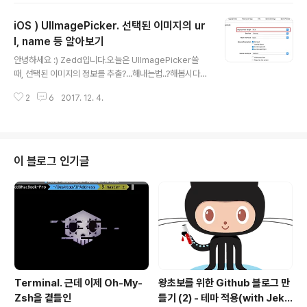
음.. XD일단, ARKit에 더 알고싶은분들은 여기를 참고하
iOS ) UIImagePicker. 선택된 이미지의 ur
시면 좋을 것 같아요. ARKit 먼저, AR은 이름에서 볼 수 있
듯이, augmented reality. 증강현실이에요.우리가 아는
l, name 등 알아보기
글 내용
VR(가상현실)의 한 분야라고 합니다. 가상현실 - 현실에서
안녕하세요 :) Zedd입니다.오늘은 UIImagePicker쓸
존재하지 않는 환경에 대한 정보를 디스플레이 및 렌더링
때, 선택된 이미지의 정보를 추출?...해내는법..?해봅시다.
장비를 통해 사용자로 하여금 볼 수 있게 한다. 그리고 이미
일단 보시기 전에 주의할 점이 있습니다. iOS Deployme
제작된 2차원, 3차원 기반을 사용하므로 사용자..
2
6
2017. 12. 4.
nt Target에 따라서 코드가 좀 달라지는데, 주의하시길 바
랍니다.Swift 버전은 상관없고, iOS 10~인지 11인지에 따
라 달라집니다. 자신의 iOS Deployment Target이 뭔
지 알아보려면, Targets > General > Deployment in
fo에 가셔서 Deployment Target을 보시길 바랍니다.
이 블로그 인기글
오늘은 10~버전이랑 11~버전 둘다 알아볼거에요. 음...왜
10버전 까지 하냐면...........그냥....아직까지 업데이트...안
하신분들을 위해..그리고 시작하기 전에, Photos..
Terminal. 근데 이제 Oh-My-
왕초보를 위한 Github 블로그 만
Zsh을 곁들인
들기 (2) - 테마 적용(with Jekyl