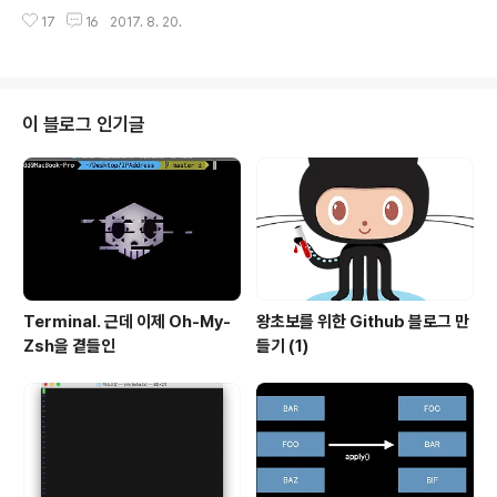
마음먹었던 NP-Hardness의 3탄!!!!바로 TSP(Traveli
직히 서로 하나도 상관없잖아요. 근데 둘다 NP-..
17
16
2017. 8. 20.
ng Salesman Problem)는 NP-Complete라는 것을
증명하는 글을 써보려고 해요 :) 아직 P, NP의 개념을 모르
시는 분들은 .NP-Hard, NP-Complete의 개념을 모르
시는 분들은 를 읽고와주세요.이제부터 말할 개념들은 위
두 글을 읽고오지 않으면, 이해가 전혀 되지 않을거에요 ㅠ
이 블로그 인기글
ㅠ제 글이 아니더라도, P, NP, NP-Hard, NP-Complete
의 개념에 대해서 공부하고 이 글을 봐주세요 :) 시작할게
요! TSP(Traveling Salesma..
Terminal. 근데 이제 Oh-My-
왕초보를 위한 Github 블로그 만
Zsh을 곁들인
들기 (1)