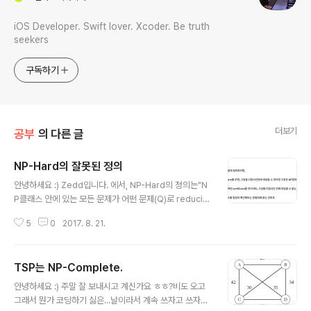
iOS Developer. Swift lover. Xcoder. Be truth
seekers
구독하기
더보기
공부
의 다른 글
NP-Hard의 잘못된 정의
글 내용
안녕하세요 :) Zedd입니다. 에서, NP-Hard의 정의는"N
P클래스 안에 있는 모든 문제가 어떤 문제(Q)로 reducibl
e하면, 그 문제 Q는 NP-Hard이다." 라고 말씀드렸어요.
5
0
2017. 8. 21.
근데, 인터넷에 NP-Hard의 정의를 찾아보시면 이런글들
이 엄청나게 많습니다. 저도!!! 저 글에 이렇게 써놨었어요.
이렇게요. 근데..오늘 지하철을 타면서 문득 "NP클래스 안
TSP는 NP-Complete.
에 있는 모든 문제가 어떤 문제(Q)로 reducible하면, 그
글 내용
문제 Q는 NP-Hard이다."이거랑,"NP-Hard는 어떤 Cer
안녕하세요 :) 주말 잘 보내시고 계신가요 ㅎㅎ?비도 오고
tificate를 주더라도 그것을 다항시간에 대답할 수 없
그래서 뭔가 코딩하기 싫은...날이라서 계속 쓰자고 쓰자고
다."이거랑 뭔상관이지???라는 궁금증이 들었습니다... 솔