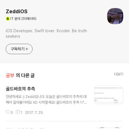
ZeddiOS
(새창열림)
IT
분야 크리에이터
iOS Developer. Swift lover. Xcoder. Be truth
seekers
구독하기
더보기
공부
의 다른 글
골드바흐의 추측
글 내용
안녕하세요 :) Zedd입니다. 오늘은 골드바흐의 추측에 대
해서 알아볼거에요 XD 시작할게요! 골드바흐의 추측 174
2년, 독일의 수학자 크리스티안 골드바흐는 레온하르트 오
0
1
2017. 7. 25.
일러에게 다음과 같은 추측을 제안하는 편지를 보냅니다.
【4 이상의 모든 짝수는 두 소수의 합으로 나타낼 수 있다. 】
4 = 2 + 2 6 = 3 + 3 8 = 3 + 5 . . . 이를 이용하여 백준