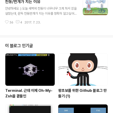
천둥/번개가 치는 이유
1153번 네 개의 소수를 풀어볼게요. 먼저 문제를 잘 봐야
글 내용
할 것이 임의의 자연수가 주어지면 이를 "네 개의 소수"로
안녕하세요 :) 오늘 새벽에 천둥이 너무너무 크게 쳐서 잠을
분해해야합니다. 골드바흐의 추측을 보면, 【4 이상의 모든
설쳤는데, 문득 천둥번개가 치는 이유를 정확히 알고싶어
짝수는 두 소수의 합으로 나타낼 수 있다. 】였죠. 네 소수의
져서..ㅎㅎ글을 쓰게 되었네요. 전기?의 반응으로 인해서
합이 아니라요. 하지만 잘 생각해보면, 이 골드바흐의 추측
36
4
2017. 7. 23.
생긴다고 정말 두루뭉실하게만 알고있어서..XD 천둥/번개
에서 힌트를 얻을 수 있어요. 먼저, 짝..
가 치는 이유 일단 고기압, 저기압에 대해서 아셔야하는데
요, 다들 아시다시피 고기압은 하강기류, 저기압은 상승기
류를 만들게 됩니다. 앗 왜 고기압은 하강기류를 만들고, 저
기압은 상승기류를 만드냐구요? 가장먼저 "안정적인 상태
이 블로그 인기글
의 대기"라는 것을 아셔야합니다.안정적인 상태의 대기란,
차가운공기가 하부층에 존재하고, 따뜻한 공기가 상부층에
존재하는 형태에요. 어떤한 이유(다양합니다.)에 의해서 이
대기가, 안정적이지 않고 불안정적이게 된다면 어떻게 될
까요?네, 차가운공기가 상부층에 존재..
Terminal. 근데 이제 Oh-My-
왕초보를 위한 Github 블로그 만
Zsh을 곁들인
들기 (1)