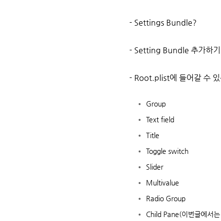
- Settings Bundle?
- Setting Bundle 추가하기
- Root.plist에 들어갈 수 
Group
Text field
Title
Toggle switch
Slider
Multivalue
Radio Group
Child Pane(이번글에서