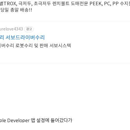
늄, 별TROX, 극저두, 초극저두 렌치볼트 도매전문 PEEK, PC, PP 수지
당일 총알 배송!!
purelove4343
광고
수리 서보드라이버수리
버수리 로봇수리 및 판매 서보시스텍
le Developer 앱 설정에 들어갔다가