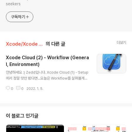
seekers
구독하기
더보기
Xcode/Xcode Cloud
의 다른 글
Xcode Cloud (2) - Workflow (Genera
l, Environment)
글 내용
안녕하세요 :) Zedd입니다. Xcode Cloud (1) - Setup
에서 정말 맛만 봤다면...오늘은 Workflow를 살펴볼게요!
Workflow는 크게 - General - Environment - Start
0
0
2022. 1. 5.
Condition - Actions - Post-Actions 가 존재하는데
요. 오늘 글에서는 General과 Environment만 살펴보겠
습니다! (Start Conditions, Actions, Post-Actions은
다른글에서..! 같이 쓰고 있었는데 너무 길어지고 눈에도 잘
안들어오네요@_@..) 🚨 Xcode Cloud (Beta)를 사용
이 블로그 인기글
하시는 분들...🚨 언제부터인지는 모르겠지만.. Xcode 1
3.2(13C90)에서 Xcode Cloud가 안되네요 ㅠ Xcode
13.2...