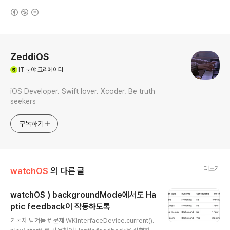
(새창열림)
로그 정보
ZeddiOS
(새창열림)
IT
분야 크리에이터
iOS Developer. Swift lover. Xcoder. Be truth
seekers
구독하기
더보기
watchOS
의 다른 글
watchOS ) backgroundMode에서도 Ha
ptic feedback이 작동하도록
글 내용
기록차 남겨둠 # 문제 WKInterfaceDevice.current().