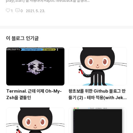
play(.start) 를 사용하여 Haptic feedback을 실행하도
록 했으나 1. 앱이 켜저있는 상태에서 화면이 꺼지거나 2.
1
0
2021. 5. 23.
background로 들어가면 Haptic feedback이 정지되
는 이슈. # 첫번째 방법 - Session Type이용하기(Time
limit있음) watchKit Extension Target > capability
> Background Modes를 추가. 세션타입을 결정해야하
는데, 요건 Extended runtime sessions이라고 부르는
이 블로그 인기글
것 같다. 요걸 사용하면 시계 화면이 꺼진 후에도 앱이 블루
투스 기기와 계속 통신하고 데이터를 처리하거나, 사운드
또는 햅틱을 재생할 수 있다고 한다..
Terminal. 근데 이제 Oh-My-
왕초보를 위한 Github 블로그 만
Zsh을 곁들인
들기 (2) - 테마 적용(with Jekyl
l)