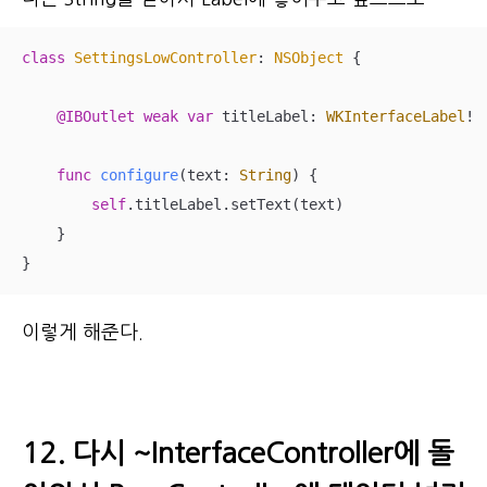
class
SettingsLowController
: 
NSObject
{

@IBOutlet
weak
var
 titleLabel: 
WKInterfaceLabel
!

func
configure
(
text
: 
String
)
 {

self
.titleLabel.setText(text)

    }

}
이렇게 해준다.
12. 다시 ~InterfaceController에 돌