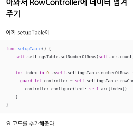
아와서 RowController에 데이터 넘겨
주기
아까 setupTable에
func
setupTable
()
 {

self
.settingsTable.setNumberOfRows(
self
.arr.count
for
 index 
in
0
..<
self
.settingsTable.numberOfRows 
guard
let
 controller 
=
self
.settingsTable.rowCo
        controller.configure(text: 
self
.arr[index])

    }

}
요 코드를 추가해준다.