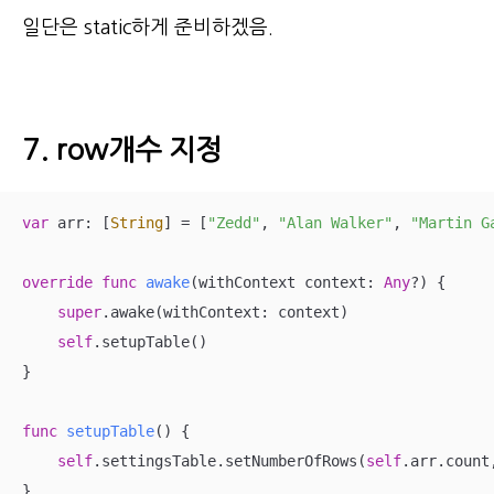
일단은 static하게 준비하겠음.
7. row개수 지정
var
 arr: [
String
] 
=
 [
"Zedd"
, 
"Alan Walker"
, 
"Martin G
override
func
awake
(
withContext
context
: 
Any
?
)
 {

super
.awake(withContext: context)

self
.setupTable()

}

func
setupTable
()
 {

self
.settingsTable.setNumberOfRows(
self
.arr.count
}