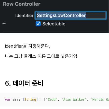
Identifier를 지정해준다.
나는 그냥 클래스 이름 그대로 넣은거임.
6. 데이터 준비
var
 arr: [
String
] 
=
 [
"Zedd"
, 
"Alan Walker"
, 
"Martin G