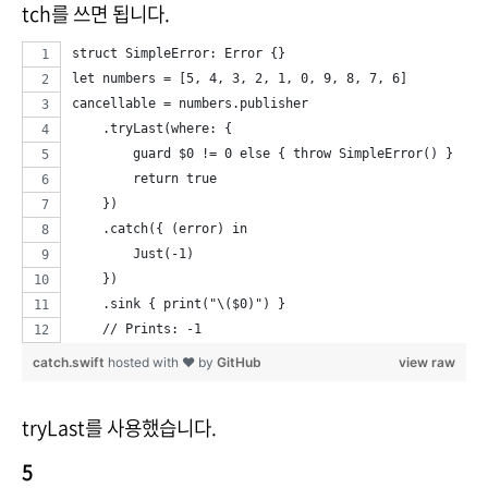
tch를 쓰면 됩니다.
struct SimpleError: Error {}
let numbers = [5, 4, 3, 2, 1, 0, 9, 8, 7, 6]
cancellable = numbers.publisher
    .tryLast(where: {
        guard $0 != 0 else { throw SimpleError() }
        return true
    })
    .catch({ (error) in
        Just(-1)
    })
    .sink { print("\($0)") }
    // Prints: -1
catch.swift
hosted with ❤ by
GitHub
view raw
tryLast를 사용했습니다.
5