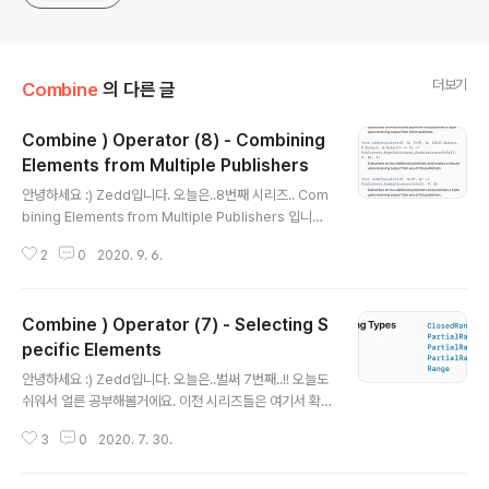
더보기
Combine
의 다른 글
Combine ) Operator (8) - Combining
Elements from Multiple Publishers
글 내용
안녕하세요 :) Zedd입니다. 오늘은..8번째 시리즈.. Com
bining Elements from Multiple Publishers 입니다.
combineLatest merge(with:) zip 봐야할 것은 이 3
2
0
2020. 9. 6.
개입니다. 이 전 시리즈들을 보시려면 여기를 참고해주세
요! combineLatest combineLatest는 additional p
ublisher를 구독하고, 두 게시자로부터 ouput을 수신하
Combine ) Operator (7) - Selecting S
면 클로저를 호출하는 친구입니다. 일단은 이런식으로 사
용할 수 있습니다. 왜 저런 결과가 나왔는지 하나씩 보도록
pecific Elements
글 내용
합시다. 일단 보기전에, "두 게시자로부터 ouput을 수신하
안녕하세요 :) Zedd입니다. 오늘은..벌써 7번째..!! 오늘도
면" 클로저를 호출하는 친구라는 사실을 기억해야합니다.
쉬워서 얼른 공부해볼거에요. 이전 시리즈들은 여기서 확
먼저 combineLatest를 사용한 코드부터 보겠습니다. le
인해주세요 그럼 시작할게요! first() / last() first(wher
t ..
3
0
2020. 7. 30.
e:) / last(where:) tryFirst(where:) / tryLast(wher
e:) output(at:) output(in:) output을 제외한 친구들은
첫번째냐 마지막이냐만 달라서...같이 볼게요. first() / last