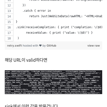
    })
    .catch { error in
        return Just(WebSiteData(rawHTML: "<HTML>Unable
}
.sink(receiveCompletion: { print ("completion: \($0)")
      receiveValue: { print ("value: \($0)") }
 )
retry.swift
hosted with ❤ by
GitHub
view raw
해당 URL이 valid하다면
sink에서 이런 값을 받을겁니다.