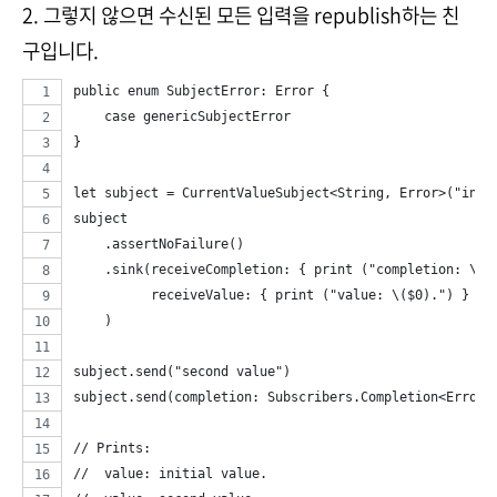
2. 그렇지 않으면 수신된 모든 입력을 republish하는 친
구입니다.
public enum SubjectError: Error {
    case genericSubjectError
}
let subject = CurrentValueSubject<String, Error>("init
subject
    .assertNoFailure()
    .sink(receiveCompletion: { print ("completion: \($
          receiveValue: { print ("value: \($0).") }
    )
subject.send("second value")
subject.send(completion: Subscribers.Completion<Error>
// Prints:
//  value: initial value.