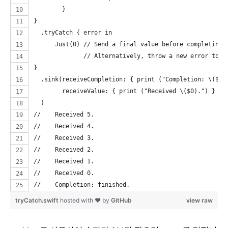
        }
}
  .tryCatch { error in
      Just(0) // Send a final value before completing 
              // Alternatively, throw a new error to t
}
  .sink(receiveCompletion: { print ("Completion: \($0)
        receiveValue: { print ("Received \($0).") }
  )
//    Received 5.
//    Received 4.
//    Received 3.
//    Received 2.
//    Received 1.
//    Received 0.
//    Completion: finished.
tryCatch.swift
hosted with ❤ by
GitHub
view raw