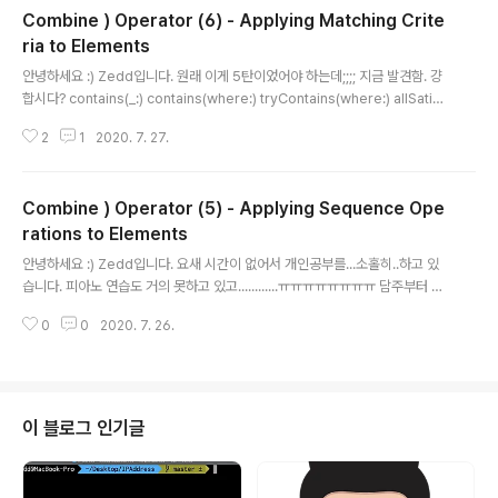
Combine ) Operator (6) - Applying Matching Crite
() 이 친구는 스트림의 첫번째/마지막 요소를 publish한
다음 끝나는 operator입니다. 만약 first/last가 요소를
ria to Elements
글 내용
받기전에 업스트림이 완료되면 값을 publish하지 않고 완
안녕하세요 :) Zedd입니다. 원래 이게 5탄이었어야 하는데;;;; 지금 발견함. 걍
료됩니다. 응 갸쉬워 first(where:) / last(where:) whe
합시다? contains(_:) contains(where:) tryContains(where:) allSatisf
r..
y(_:) tryAllSatisfy(_:) 이렇게 5가지만 있어요. contains(_:) Swift Standar
2
1
2020. 7. 27.
d Library에 있는 것과 똑같습니다. upstream publisher가 contains의 파
라미터인 output과 동일한 값을 생성하면 true를 리턴합니다. 참고로 첫번째
로 일치하는 걸 찾으면 true를 리턴하고 정상적으로 완료됩니다. 하지만 일치하
Combine ) Operator (5) - Applying Sequence Ope
는 요소를 생성하지 않고 upstream이 완료되면 false를 방출하고 종료합니
다. 참고로 파라미터로 들어가는 타입은 Equatable을..
rations to Elements
글 내용
안녕하세요 :) Zedd입니다. 요새 시간이 없어서 개인공부를...소홀히..하고 있
습니다. 피아노 연습도 거의 못하고 있고............ㅠㅠㅠㅠㅠㅠㅠㅠ 담주부터 진
짜 다시 홧팅합시다. 다섯번째 Combine Operator정리입니다. drop(until
0
0
2020. 7. 26.
OutputFrom:) dropFirst(_ :) drop(while: ) tryDrop(while: ) append
(_ :) prepend(_ :) prefix(_ :) prefix(while:) tryPrefix(while:) prefix(u
ntilOutputFrom:) 시작할게요! drop(untilOutputFrom:) drop은 두번째 P
ublisher로 부터 요소를 받을 때 까지 업스트림 publisher(첫번째 publishe
r)의 요소..
이 블로그 인기글