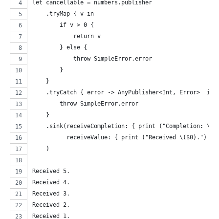
let cancellable = numbers.publisher
    .tryMap { v in
        if v > 0 {
            return v
        } else {
            throw SimpleError.error
        }
    }
    .tryCatch { error -> AnyPublisher<Int, Error>  in
        throw SimpleError.error
    }
    .sink(receiveCompletion: { print ("Completion: \($
          receiveValue: { print ("Received \($0).") }
    )
Received 5.
Received 4.
Received 3.
Received 2.
Received 1.