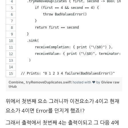
    .tryRemoveDuplicates { first, second -> Bool in
        if (first == 4 && second == 4) {
            throw BadValuesError()
        }
        return first == second
    }
    .sink(
        receiveCompletion: { print ("\($0)") },
        receiveValue: { print ("\($0)", terminator: " 
     )
 // Prints: "0 1 2 3 4 failure(BadValuesError()"
Combine_ tryRemoveDuplicates.swift
hosted with ❤ by
Gi
view raw
tHub
위에서 첫번째 요소 그러니까 이전요소가 4이고 현재
요소가 4이면 Error를 던지게 했죠!?
그래서 출력에서 첫번째 4는 출력이되고 그 다음 4에