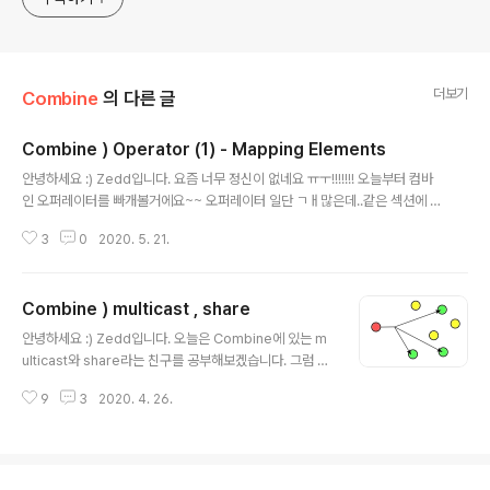
더보기
Combine
의 다른 글
Combine ) Operator (1) - Mapping Elements
글 내용
안녕하세요 :) Zedd입니다. 요즘 너무 정신이 없네요 ㅠㅜ!!!!!!! 오늘부터 컴바
인 오퍼레이터를 빠개볼거에요~~ 오퍼레이터 일단 ㄱㅐ많은데..같은 섹션에 있
는 친구들을 보다보면.. 언젠가...다 볼 수 있겠지.. 오늘은 Mapping Element
3
0
2020. 5. 21.
s친구들입니다. map tryMap flatMap mapError replaceNil scan tryS
can setFailureType 이렇게를 오늘 볼거에요! map먼저 보도록 합시다. ma
p Combine의 map은 Swift Standard Library의 map과 똑같다고 보면
Combine ) multicast , share
됨. map은 upstream publisher의 모든 요소를 변환하는 친구입니다. map
글 내용
은 간단하죠?! 파라미터로 넣은 transform closure에 모든 요소가 들어가..
안녕하세요 :) Zedd입니다. 오늘은 Combine에 있는 m
ulticast와 share라는 친구를 공부해보겠습니다. 그럼 바
로 시작! 요 글을 읽기 전에, https://zeddios.tistory.co
9
3
2020. 4. 26.
m/1009 Combine ) ConnectablePublisher 안녕하
세요 :) Zedd입니다. Combine도 계속 공부해야하는
데..!!!! @_@ ConnectablePublisher는 그냥 눈에 띄길
래...공부해보려고 합니다. ConnectablePublisher Co