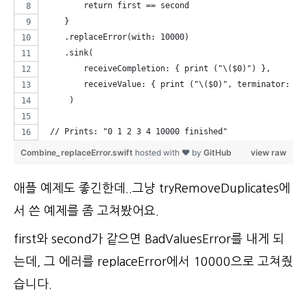
        return first == second
    }
    .replaceError(with: 10000)
    .sink(
        receiveCompletion: { print ("\($0)") },
        receiveValue: { print ("\($0)", terminator: " 
     )
 // Prints: "0 1 2 3 4 10000 finished"
Combine_replaceError.swift
hosted with ❤ by
GitHub
view raw
애플 예제도 좋긴한데..그냥 tryRemoveDuplicates에
서 쓴 예제를 좀 고쳐봤어요.
first와 second가 같으면 BadValuesError를 내게 되
는데, 그 에러를 replaceError에서 10000으로 고쳐줬
습니다.