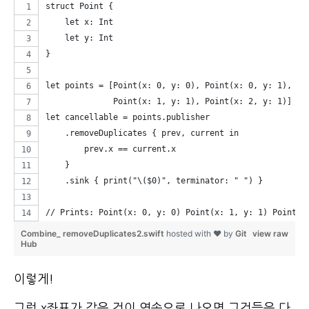
struct Point {
    let x: Int
    let y: Int
}
let points = [Point(x: 0, y: 0), Point(x: 0, y: 1),
              Point(x: 1, y: 1), Point(x: 2, y: 1)]
let cancellable = points.publisher
    .removeDuplicates { prev, current in
        prev.x == current.x
    }
    .sink { print("\($0)", terminator: " ") }
// Prints: Point(x: 0, y: 0) Point(x: 1, y: 1) Point(x
Combine_ removeDuplicates2.swift
hosted with ❤ by
Git
view raw
Hub
이렇게!
그럼 x좌표가 같은 것이 연속으로 나오면 그것들은 다