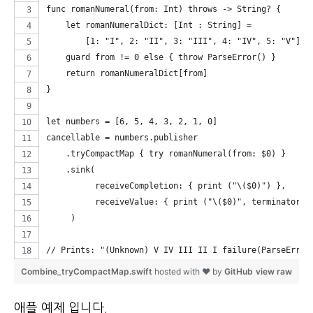
func romanNumeral(from: Int) throws -> String? {
    let romanNumeralDict: [Int : String] =
        [1: "I", 2: "II", 3: "III", 4: "IV", 5: "V"]
    guard from != 0 else { throw ParseError() }
    return romanNumeralDict[from]
}
let numbers = [6, 5, 4, 3, 2, 1, 0]
cancellable = numbers.publisher
    .tryCompactMap { try romanNumeral(from: $0) }
    .sink(
          receiveCompletion: { print ("\($0)") },
          receiveValue: { print ("\($0)", terminator: 
     )
// Prints: "(Unknown) V IV III II I failure(ParseError
Combine_tryCompactMap.swift
hosted with ❤ by
GitHub
view raw
애플 예제 입니다.