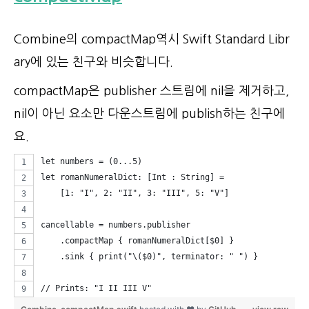
Combine의 compactMap역시 Swift Standard Libr
ary에 있는 친구와 비슷합니다.
compactMap은 publisher 스트림에 nil을 제거하고,
nil이 아닌 요소만 다운스트림에 publish하는 친구에
요.
let numbers = (0...5)
let romanNumeralDict: [Int : String] =
    [1: "I", 2: "II", 3: "III", 5: "V"]
cancellable = numbers.publisher
    .compactMap { romanNumeralDict[$0] } 
    .sink { print("\($0)", terminator: " ") }
// Prints: "I II III V"