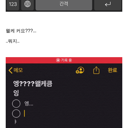
왤케 커요???...
..뭐지..