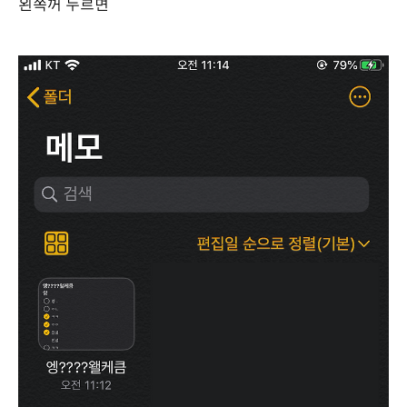
왼쪽꺼 누르면