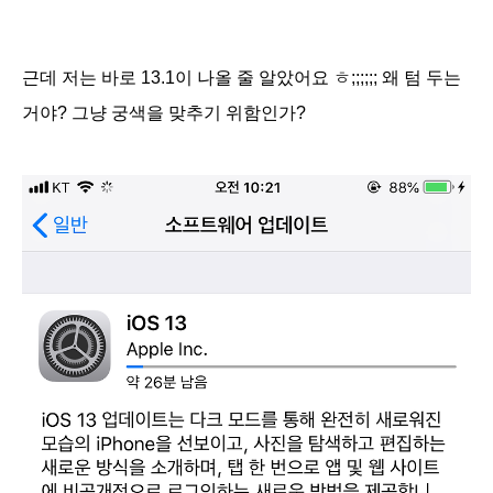
근데 저는 바로 13.1이 나올 줄 알았어요 ㅎ;;;;;; 왜 텀 두는
거야? 그냥 궁색을 맞추기 위함인가?