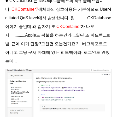
●
CKDatabase는 NSObject클래스의 하위클래스입니
다.
CKContainer?
객체와의 상호작용은 기본적으로 User-I
nitiated QoS level에서 발
생합니다.
읭........... CKDatabase
이야기 중인데 왜 갑자기 또
CKContainer
가 나오
지...............Apple도 복붙을 하는건가.
...일단 또 피
드백...보
냄..근데 이거 답장?그런건 오는건가요?....버그리포트도
아니고 그냥 문서 자체에 있는 피드백이라..로그인도 안했
는데...