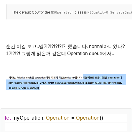
The default QoS for the
class is
NSOperation
NSQualityOfServiceBac
순간 이걸 보고..엥?!?!?!?!?!?! 했습니다. normal아니었나?
1?!?!?! 그렇게 읽은거 같은데 Operation queue에서..
let
 myOperation: 
Operation
=
Operation
()