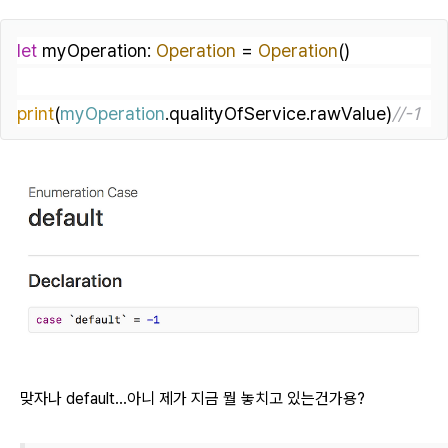
let
 myOperation: 
Operation
=
Operation
()
print
(
myOperation
.qualityOfService.rawValue)
//-1
맞자나 default...아니 제가 지금 뭘 놓치고 있는건가용?