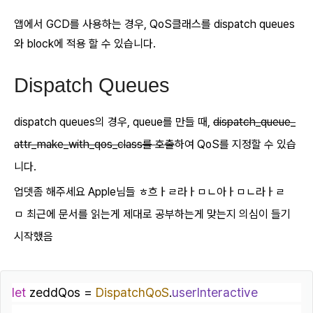
앱에서 GCD를 사용하는 경우, QoS클래스를 dispatch queues
와 block에 적용 할 수 있습니다.
Dispatch Queues
dispatch queues의 경우, queue를 만들 때,
dispatch_queue_
attr_make_with_qos_class를 호출
하여 QoS를 지정할 수 있습
니다.
업뎃좀 해주세요 Ap
ple님들 ㅎ흐ㅏㄹ라ㅏㅁㄴ아ㅏㅁㄴ라ㅏㄹ
ㅁ
최근에 문서를 읽는게 제대로 공부하는게 맞는지 의심이 들기
시작했음
let
 zeddQos 
=
DispatchQoS
.
userInteractive