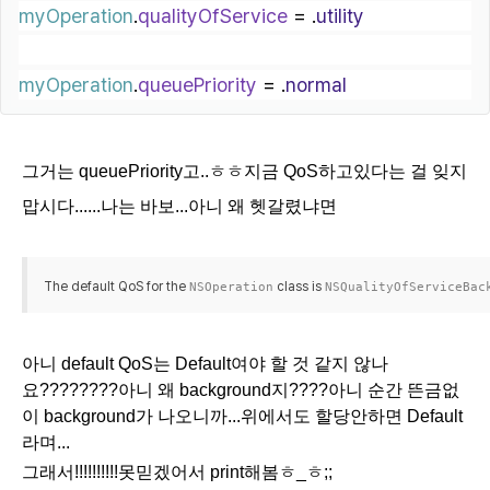
myOperation
.
qualityOfService
=
 .
utility
myOperation
.
queuePriority
=
 .
normal
그거는
queuePriority고..ㅎㅎ지금 QoS하고있다는 걸 잊지
맙시다......나는 바보...아니 왜 헷갈렸냐면
The default QoS for the
class is
NSOperation
NSQualityOfServiceBac
아니
default QoS
는
Default
여야
할
것
같지
않나
요
????????
아니
왜
background
지
????
아니
순간
뜬금없
이
background
가
나오니까
...
위에서도
할당안하면
Default
라며
...
그래서
!!!!!!!!!!
못믿겠어서
print
해봄ㅎ
_
ㅎ
;;