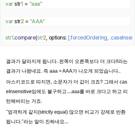
var
 str
1
 = 
"aaa"
var
 str
2
 = 
"AAA"
str1
.
compare
(
str
2
, options:
 [
.
forcedOrdering
, 
.
caseInsens
결과가 달라지게 됩니다. 왼쪽이 오른쪽보다 더 크다!!라는
결과가 나왔네요. 즉 aaa > AAA가 나오게 되었습니다..
아스키코드로 따지면, 소문자가 더 값이 크죠? 그래서
cas
eInsensitive임에도 불구하고....aaa를 바로 크다고 하고 리
턴해버리는 거죠.
"엄격하게 같지(
strictly equal)
않으면 비교가 강제로 반환
됩니다."라는 말이 진짜네요...