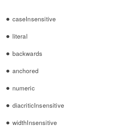
●
caseInsensitive
●
literal
●
backwards
●
anchored
●
numeric
●
diacriticInsensitive
●
widthInsensitive