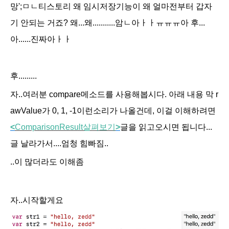
망';ㅁㄴ티스토리 왜 임시저장기능이 왜 얼마전부터 갑자
기 안되는 거죠? 왜...왜...........암ㄴ아ㅏㅏㅠㅠㅠ아 후...
아......진짜아ㅏㅏ
후.........
자..여러분 compare메소드를 사용해봅시다. 아래 내용 막 r
awValue가 0, 1, -1이런소리가 나올건데, 이걸 이해하려면
<
ComparisonResult
살펴보기
>
글을 읽고오시면 됩니다...
글 날라가서....엄청 힘빠짐..
..이 많더라도 이해좀
자..시작할게요