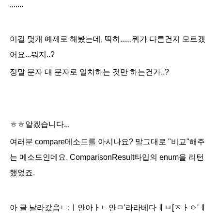
.......
이걸 몇개 예제로 해봤는데, 딱히......뭐가 다른건지 모르겠
어요...뭐지..?
정말 문자 대 문자로 일치하는 것만 하는건가..?
ㅎㅎ알겠습니다...
여러분 compare메소드를 아시나요? 말그대로 "비교"해주
는 메소드인데요,
ComparisonResult타입의 enum을 리턴
했었죠.
아 글 날라갔음ㄴ;ㅣ안아ㅏㄴ안ㅁ'라라베다ㅔㅂ[ㅈㅏㅇ'ㅔ