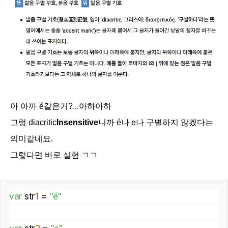
아 아까
é같은거?...아하아하
그럼
diacritic
Insensitive
니까
é나 e나 구별하지 않겠다는
의미같네요.
그렇다면 바로 실험 ㄱㄱ
var
 str
1
 = 
"é"