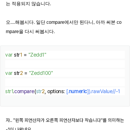
는 적용되지 않습니다.
오....해봅시다. 일단 compare에서만 된다니, 아까 써본 co
mpare을 다시 써봅시다.
var
 str
1
 = 
"Zedd1"
var
 str
2
 = 
"
Zedd100
"
str1
.
compare
(
str
2
, options:
 [.
numeric
]).
rawValue//-1
자.. "왼쪽 피연산자가 오른쪽 피연산자보다 작습니다"를 의미하는
-1이 나왔네요.