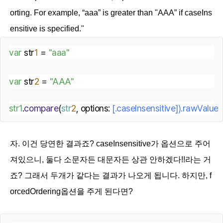
orting. For example, “aaa” is greater than "AAA” if
caseIns
ensitive
is specified."
var
 str
1
 = 
"aaa"
var
 str
2
 = 
"AAA"
str1
.
compare
(
str
2
, options:
 [.
caseInsensitive
]).
rawValue
/
자. 이건 당연한 결과죠?
caseInsensitive가 옵션으로 주어
져있으니, 둘다 소문자든 대문자든 상관 안하겠다!!라는 거
죠? 그래서 두개가 같다는 결과가 나오게 됩니다. 하지만,
f
orcedOrdering옵션을 주게 된다면?