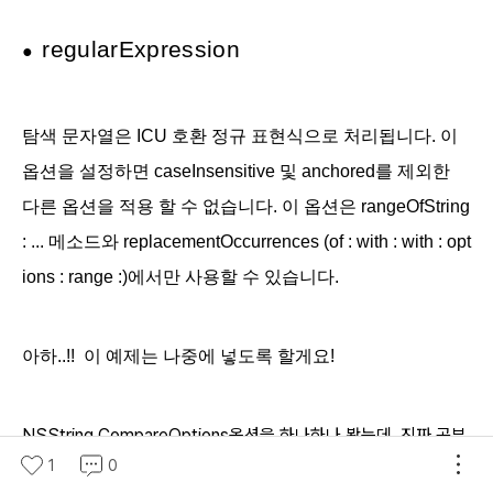
regular
Expression
●
탐색 문자열은 ICU 호환 정규 표현식으로 처리됩니다. 이
옵션을 설정하면
caseInsensitive 및 anchored를 제외한
다른 옵션을 적용 할 수 없습니다
. 이 옵션은
rangeOfString
: ... 메소드와
replacementOccurrences
(of : with : with : opt
ions : range :)에서만 사용할 수 있습니다.
아하..!! 이 예제는 나중에 넣도록 할게요!
NSString.CompareOptions옵션을 하나하나 봤는데, 진짜 공부
1
0
가 많이 됐어요..! XD 알아두어서 나쁠 것 없으니까..한번 쯤 읽어