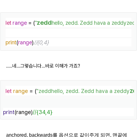
zedd
let
range
 = (
"
hello, zedd. Zedd hava a zeddyzedd
print
(
range
)
//{0,4}
.....네...그렇습니다...바로 이해가 가죠?
ze
let
range
 = (
"zeddhello, zedd. Zedd hava a zeddy
print
(range)
//{34,4}
anchored
,
backwards를 옵션으로 같이주게 되면, 맨끝에