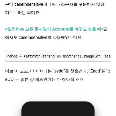
근데
case
In
sensitive이니까 대소문자를 구분하지 않겠
다!!!!!!!!라는 의미죠.
<
일치하는
모든
문자열의
Attribute
를
바꾸고
싶을
때
>
글
에서도
case
In
sensitive를 사용했었는데요,
range 
=
 (attrStr.string 
as
 NSString).range(of: searc
바로 이 코드. 야 ㅇㅇ나는 "zedd"를 찾을건데, "Zedd"든 "z
eDD"든 암튼 걍 제드인거는 다 찾아줘 ㅇㅇ