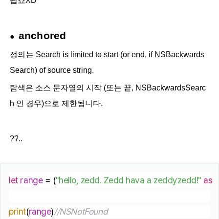
쉽죠XD
anchored
●
정의는
Search is limited to start (or end, if
NSBackwards
Search
) of source string.
탐색은 소스 문자열의 시작 (또는 끝, NSBackwardsSearc
h 인 경우)으로 제한됩니다.
??..
let
range
 = (
"hello, zedd. Zedd hava a zeddyzedd!"
as
N
print
(
range
)
//NSNotFound