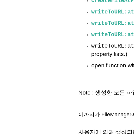
createFileAtP
writeToURL:at
writeToURL:at
writeToURL:at
writeToURL:at
property lists.)
function wi
open
Note : 생성한 모
이까지가 FileManag
사용자에 의해 생성되는 