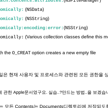
(
)
ath:contents:attributes:
NSFileManager
(
)
omically:
NSData
(
)
omically:
NSString
(
)
omically:encoding:error:
NSString
(Various collection classes define this me
omically:
th the
option creates a new empty file
O_CREAT
든 파일은 현재 사용자 및 프로세스와 관련된 모든 권한을 
er에 관한 Apple문서였구요. 실습..?만드는 방법..을 보겠
모든 Contents는 Documents디렉토리에 저장되도