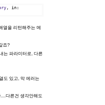
ory
, in: 
L배열을 리턴해주는 메
같죠?
타내는 파라미터로, 다른
배열도 있고, 막 에러는
....다른건 생각안해도