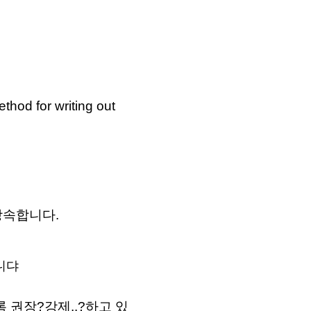
thod for writing out
상속합니다.
습니댜
록 권장?강제..?하고 있