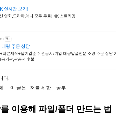
K 실시간 보기!
신 영화,드라마,애니 모두 무료! 4K 스트리밍
om
광고
 대량 주문 상담
+빠른제작+납기일준수 관공서/기업 대량납품전문 소량 주문 상담 가
,공공기관,관공서 후불
니다.
..이 글은...저를 위한....공부...
ger를 이용해 파일/폴더 만드는 법