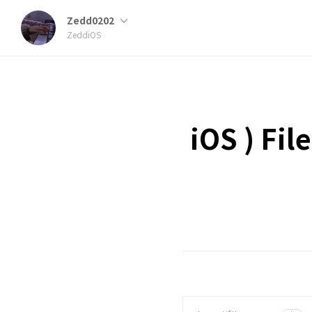
Zedd0202
ZeddiOS
iOS ) F