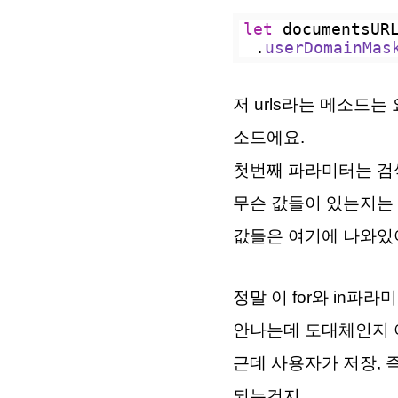
let
 documentsUR
.
userDomainMas
저 urls라는 메소드
소드에요.
첫번째 파라미터는 검색
무슨 값들이 있는지는
값들은
여기
에 나와있
정말 이 for와 in파
안나는데 도대체인지 
근데 사용자가 저장, 즉
되는건지.......