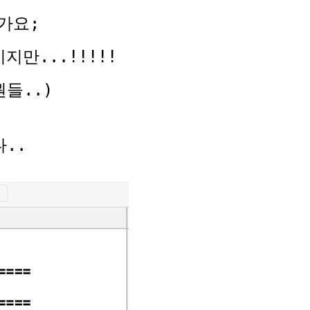
가요;
만...!!!!!
들..)
..