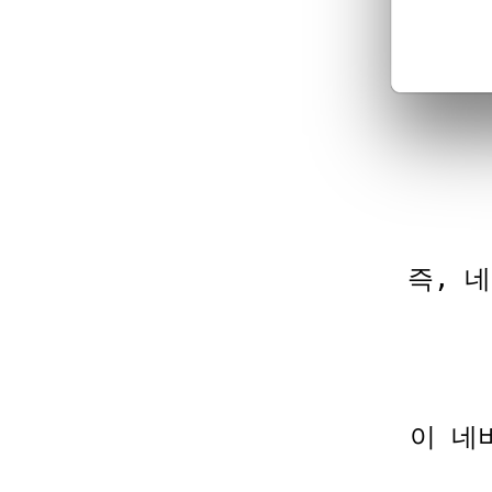
즉, 
이 네