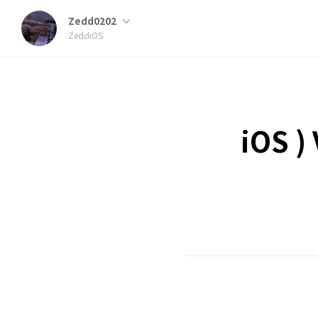
Zedd0202
ZeddiOS
iOS )