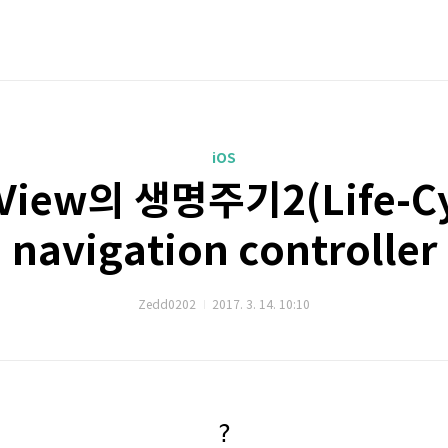
iOS
 View의 생명주기2(Life-Cy
navigation controller
Zedd0202
2017. 3. 14. 10:10
?