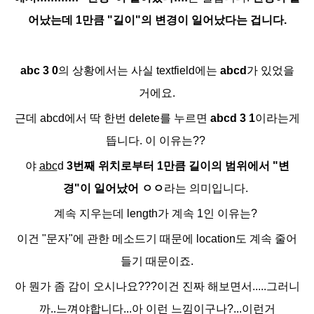
어났는데 1만큼 "길이"의 변경이 일어났다는 겁니다.
abc 3 0
의 상황에서는 사실 textfield에는
abcd
가 있었을
거에요.
근데 abcd에서 딱 한번 delete를 누르면
abcd 3 1
이라는게
뜹니다. 이 이유는??
야
abc
d
3번째 위치로부터 1만큼 길이의 범위에서 "변
경"이 일어났어 ㅇㅇ
라는 의미입니다.
계속 지우는데 length가 계속 1인 이유는?
이건 "문자"에 관한 메소드기 때문에 location도 계속 줄어
들기 때문이죠.
아 뭔가 좀 감이 오시나요???이건 진짜 해보면서.....그러니
까..느껴야합니다...아 이런 느낌이구나?...이런거