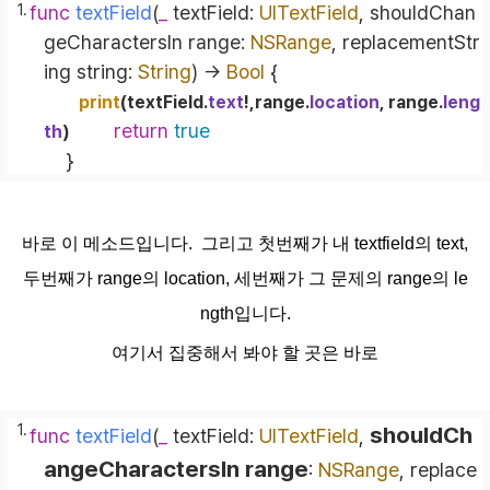
func
textField
(
_
textField
: 
UITextField
, 
shouldChan
geCharactersIn
range
: 
NSRange
, 
replacementStr
ing
string
: 
String
)
 -> 
Bool
 {
print
(textField.
text
!
,range.
location
, range.
leng
return
true
th
)
    }
바로 이 메소드입니다. 그리고 첫번째가 내 textfield의 text,
두번째가 range의 location, 세번째가 그 문제의 range의 le
ngth입니다.
여기서 집중해서 봐야 할 곳은 바로
shouldCh
func
textField
(
_
textField
: 
UITextField
, 
angeCharactersIn
range
: 
NSRange
, 
replace