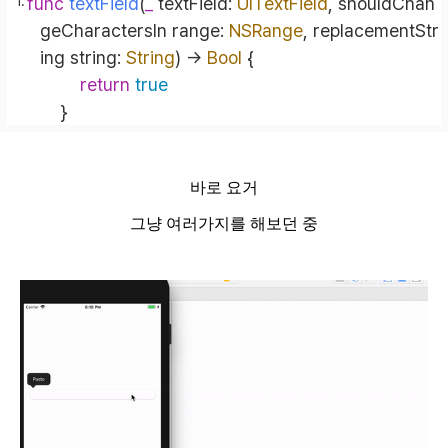
func
textField
(
_
textField
: 
UITextField
, 
shouldChan
geCharactersIn
range
: 
NSRange
, 
replacementStr
ing
string
: 
String
)
 -> 
Bool
 {
return
true
    }
바로 요거
그냥 여러가지를 해보던 중