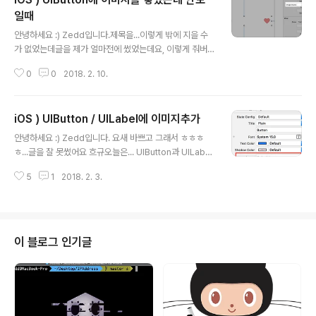
일때
글 내용
안녕하세요 :) Zedd입니다.제목을...이렇게 밖에 지을 수
가 없었는데글을 제가 얼마전에 썼었는데요, 이렇게 줘버
리면...크나큰 문제가 하나 있습니다. 바로 디바이스별 화면
0
0
2018. 2. 10.
대응?을 못한다는 것이죠. 예를 하나 들어볼께요. 자..이렇
게 하고...아이폰 8+로 실행해볼게요. (스토리보드 상에서
는 하트가 오른쪽 끝에 가있는데, 아이폰 8+에선는 그렇지
iOS ) UIButton / UILabel에 이미지추가
않은 이유는....스토리보드상에서는 아이폰8이기 때문)그
글 내용
런데...아이폰 SE에서는...! 이렇게 나오게 되죠. 이유는 간
안녕하세요 :) Zedd입니다. 요새 바쁘고 그래서 ㅎㅎㅎ
단하죠? 우리가 이렇게 물리적인? 값으로 줬기 때문입니
ㅎ...글을 잘 못썼어요 흐규오늘은... UIButton과 UILabel
다. 저 이미지는 항상 titleLabel과 저 상수값만큼 떨어진
에 이미지를 추가하는 법을...알아볼게요 :) UIButton / UI
곳에 위치하게 되죠. 그럼?? 이 상수값을 디바이스 마다 다
5
1
2018. 2. 3.
Label에 이미지추가 ● UIButton 굳이.. UIButton을 먼
르게 주면 ..
저 하는 이유는.....아주 감사하게도.. 이미지를 Inspector
에서 넣을 수 있죠이미지를 하나 넣어볼까욘 이렇게 앞으
로 이미지가 들어가게 되죠!! ※ 아ㅡㅡ나는 이미지 뒤에 넣
고 싶은데..."일단" 두가지 방법이 있습니다. 1. Attribute I
이 블로그 인기글
nspector의 View의 Semantic수정지금 이런상태일건
데, 저 Semantic을 누르고, Force Right-to-Left를 눌
러주면 이렇게 이미지가 오른쪽으로 가게댐 ㅎ 2. ..