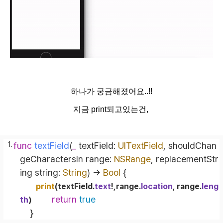
하나가 궁금해졌어요..!!
지금 print되고있는건,
func
textField
(
_
textField
: 
UITextField
, 
shouldChan
geCharactersIn
range
: 
NSRange
, 
replacementStr
ing
string
: 
String
)
 -> 
Bool
 {
print
(textField.
text
!
,range.
location
, range.
leng
return
true
th
)
    }