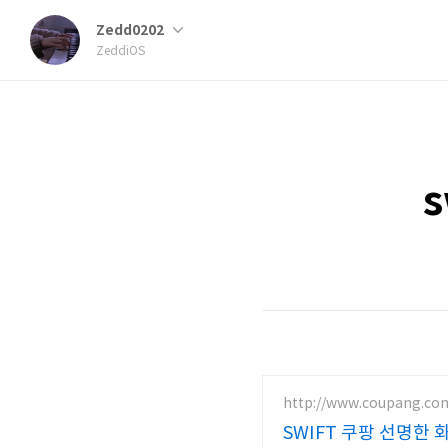
Zedd0202
ZeddiOS
s
http://www.coupang.co
SWIFT 쿠팡 선명한 