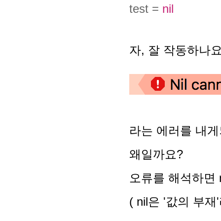
test =
nil
자, 잘 작동하나요
라는 에러를 내게
왜일까요?
오류를 해석하면 n
( nil은 '값의 부재'