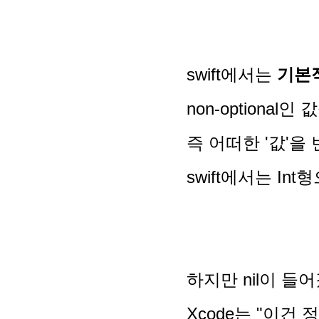
sw
ift에서는
기본
non-optional
즉 어떠한 '값'
swift에서는 I
하지만 nil이 들
Xcode는 "이건