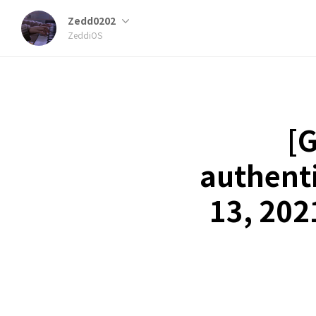
Zedd0202
ZeddiOS
[G
authent
13, 202