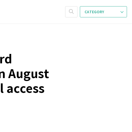
CATEGORY
ord
n August
l access