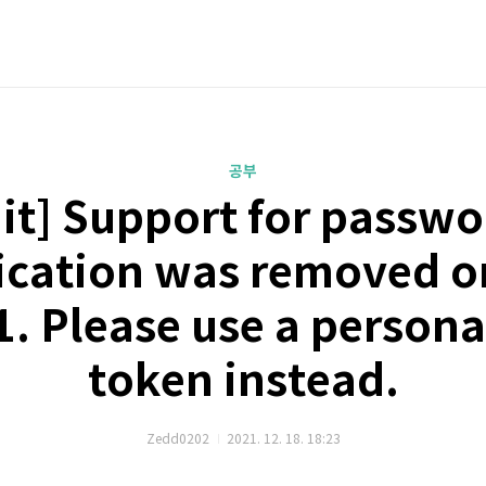
공부
it] Support for passw
ication was removed o
1. Please use a persona
token instead.
Zedd0202
2021. 12. 18. 18:23