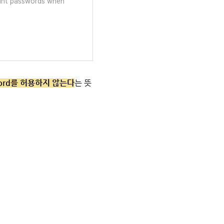
ount passwords when
sword를 허용하지 않는다
는 뜻