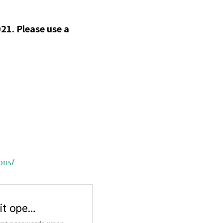
1. Please use a
ons/
Token authentication requirements for Git operations | The GitHub Blog