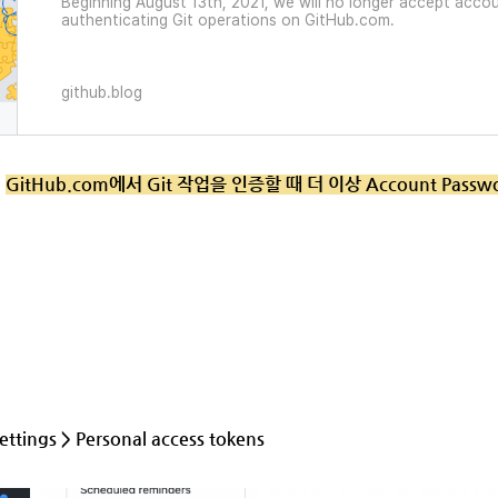
Beginning August 13th, 2021, we will no longer accept acc
authenticating Git operations on GitHub.com.
github.blog
터
GitHub.com에서 Git 작업을 인증할 때 더 이상 Account Pas
ettings > Personal access tokens