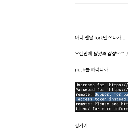
아니 맨날 fork만 쓰다가...
오랜만에
날것의 감성
으로.
push를 하려니까
갑자기