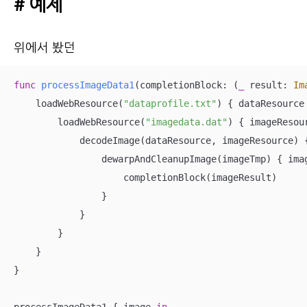
# 예제
위에서 봤던
func
processImageData1
(
completionBlock
: (
_
 result: 
Im
    loadWebResource(
"dataprofile.txt"
) { dataResource
        loadWebResource(
"imagedata.dat"
) { imageResou
            decodeImage(dataResource, imageResource) 
                dewarpAndCleanupImage(imageTmp) { ima
                    completionBlock(imageResult)

                }

            }

        }

    }

}
