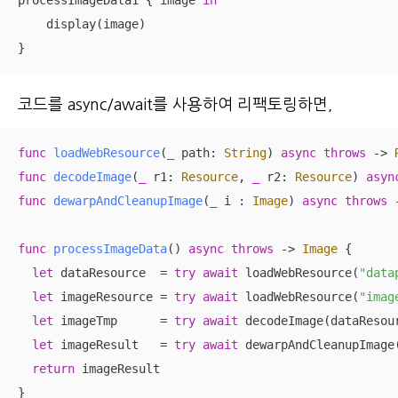
processImageData1 { image 
in
    display(image)

}
코드를 async/await를 사용하여 리팩토링하면,
func
loadWebResource
(
_
path
: 
String
)
async
throws
 -> 
func
decodeImage
(
_
r1
: 
Resource
, 
_
r2
: 
Resource
)
asyn
func
dewarpAndCleanupImage
(
_
i
 : 
Image
)
async
throws
 
func
processImageData
()
async
throws
 -> 
Image
 {

let
 dataResource  
=
try
await
 loadWebResource(
"data
let
 imageResource 
=
try
await
 loadWebResource(
"imag
let
 imageTmp      
=
try
await
 decodeImage(dataResour
let
 imageResult   
=
try
await
 dewarpAndCleanupImage(
return
 imageResult

}