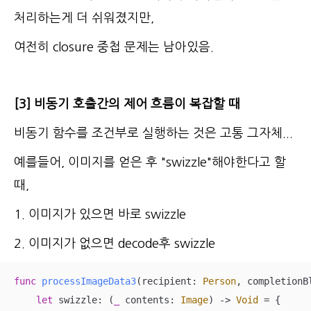
처리하는게 더 쉬워졌지만,
여전히 closure 중첩 문제는 남아있음.
[3] 비동기 호출간의 제어 흐름이 복잡할 때
비동기 함수를 조건부로 실행하는 것은 고통 그자체...
예를들어, 이미지를 얻은 후 "swizzle"해야한다고 할
때,
1. 이미지가 있으면 바로 swizzle
2. 이미지가 없으면 decode후 swizzle
func
processImageData3
(
recipient
: 
Person
, 
completionB
let
 swizzle: (
_
 contents: 
Image
) -> 
Void
=
 {
