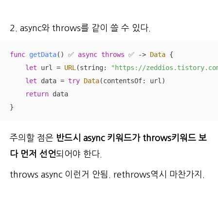
2. async와 throws를 같이 쓸 수 있다.
func
getData
()
✅
async
throws
✅
 -> 
Data
 {

let
 url 
=
URL
(string: 
"https://zeddios.tistory.co
let
 data 
=
try
Data
(contentsOf: url)

return
 data

}
주의할 점은
반드시 async 키워드가 throws키워드 보
다 먼저 선언
되어야 한다.
throws async 이런거 안됨. rethrows역시 마찬가지.