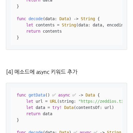
return
 data

}

func
decode
(
data
: 
Data
)
 -> 
String
 {

let
 contents 
=
String
(data: data, encoding: .
return
 contents

}
[4] 메소드에 async 키워드 추가
func
getData
()
✅
async
✅
 -> 
Data
 {

let
 url 
=
URL
(string: 
"https://zeddios.tistor
let
 data 
=
try!
Data
(contentsOf: url)

return
 data

}

func
decode
(
data
: 
Data
)
✅
async
✅
 -> 
String
 {
