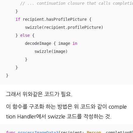
// ... continuation closure that calls completi
    }

if
 recipient.hasProfilePicture {

        swizzle(recipient.profilePicture)

    } 
else
 {

        decodeImage { image 
in
            swizzle(image)

        }

    }

}
그래서 위와같은 코드가 필요.
이 함수를 구조화 하는 방법은 위 코드와 같이 comple
tion Handler에서 swizzle 코드를 작성하는 것.
func
processImageData3
(
recipient
: 
Person
, 
completionB