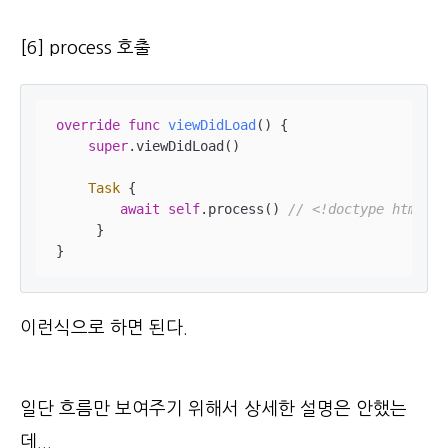
[6] process 호출
override
func
viewDidLoad
()
 {

super
.viewDidLoad()

Task
 {

await
self
.process() 
// <!doctype html>~~
     }

}
이런식으로 하면 된다.
일
단 흐름만 보여주기 위해서 상세한 설명은 안했는
데...