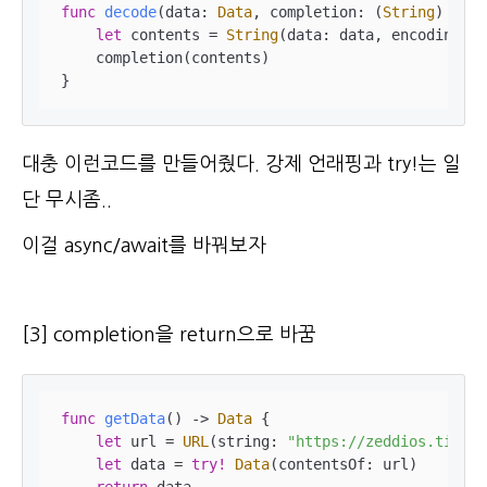
func
decode
(
data
: 
Data
, 
completion
: (
String
) -> 
V
let
 contents 
=
String
(data: data, encoding: .
    completion(contents)

}
대충 이런코드를 만들어줬다. 강제 언래핑과 try!는 일
단 무시좀..
이걸 async/await를 바꿔보자
[3] completion을 return으로 바꿈
func
getData
()
 -> 
Data
 {

let
 url 
=
URL
(string: 
"https://zeddios.tistor
let
 data 
=
try!
Data
(contentsOf: url)
