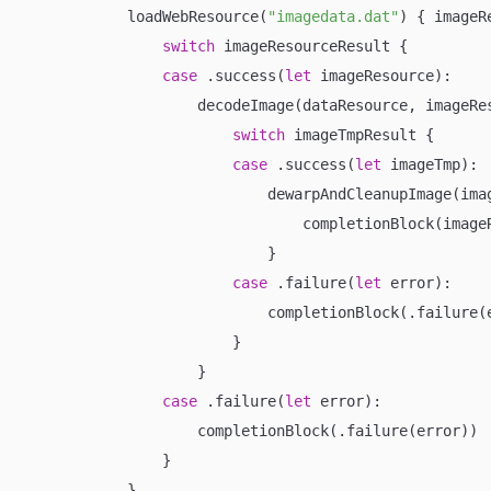
            loadWebResource(
"imagedata.dat"
) { imageR
switch
 imageResourceResult {

case
 .success(
let
 imageResource):

                    decodeImage(dataResource, imageRe
switch
 imageTmpResult {

case
 .success(
let
 imageTmp):

                            dewarpAndCleanupImage(ima
                                completionBlock(imageR
                            }

case
 .failure(
let
 error):

                            completionBlock(.failure(e
                        }

                    }

case
 .failure(
let
 error):

                    completionBlock(.failure(error))

                }

            }
