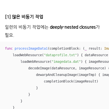
[1] 많은 비동기 작업
일련의 비동기 작업에는
deeply-nested closures
가
필요.
func
processImageData1
(
completionBlock
: (
_
 result: 
Im
    loadWebResource(
"dataprofile.txt"
) { dataResource
        loadWebResource(
"imagedata.dat"
) { imageResou
            decodeImage(dataResource, imageResource) 
                dewarpAndCleanupImage(imageTmp) { ima
                    completionBlock(imageResult)

                }

            }

        }

    }
