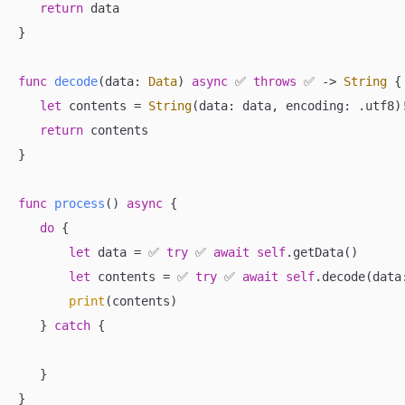
return
 data

}

func
decode
(
data
: 
Data
)
async
✅
throws
✅
 -> 
String
 {

let
 contents 
=
String
(data: data, encoding: .utf8)
return
 contents

}

func
process
()
async
 {

do
 {

let
 data 
=
✅
try
✅
await
self
.getData()

let
 contents 
=
✅
try
✅
await
self
.decode(data:
print
(contents)

   } 
catch
 {

   }

}