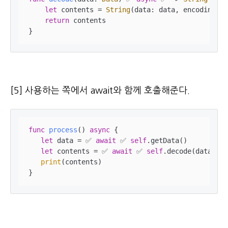
let
 contents 
=
String
(data: data, encoding: .
return
 contents

}
[5] 사용하는 쪽에서 await와 함께 호출해준다.
func
process
()
async
 {

let
 data 
=
✅
await
✅
self
.getData()

let
 contents 
=
✅
await
✅
self
.decode(data: da
print
(contents)

}