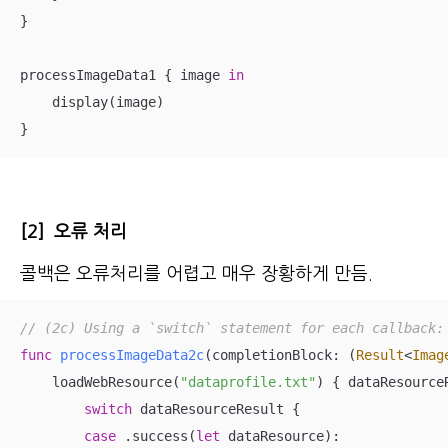
}

processImageData1 { image 
in
    display(image)

}
[2] 오류 처리
콜백은 오류처리를 어렵고 매우 장황하게 만듬.
// (2c) Using a `switch` statement for each callback:
func
processImageData2c
(
completionBlock
: (
Result
<
Imag
    loadWebResource(
"dataprofile.txt"
) { dataResource
switch
 dataResourceResult {

case
 .success(
let
 dataResource):
