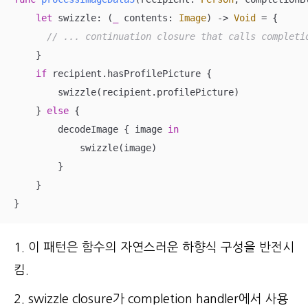
let
 swizzle: (
_
 contents: 
Image
) -> 
Void
=
 {

// ... continuation closure that calls complet
    }

if
 recipient.hasProfilePicture {

        swizzle(recipient.profilePicture)

    } 
else
 {

        decodeImage { image 
in
            swizzle(image)

        }

    }

}
1. 이 패턴은 함수의 자연스러운 하향식 구성을 반전시
킴.
2. swizzle closure가 completion handler에서 사용