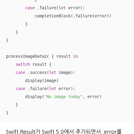
case
 .failure(
let
 error):

            completionBlock(.failure(error))

        }

    }

}

processImageData2c { result 
in
switch
 result {

case
 .success(
let
 image):

        display(image)

case
 .failure(
let
 error):

        display(
"No image today"
, error)

    }

}
Swift.Result가 Swift 5.0에서 추가되면서..error를