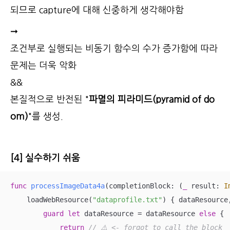
되므로 capture에 대해 신중하게 생각해야함
➞
조건부로 실행되는 비동기 함수의 수가 증가함에 따라
문제는 더욱 악화
&&
본질적으로 반전된 "
파멸의 피라미드(pyramid of do
om)
"를 생성.
[4] 실수하기 쉬움
func
processImageData4a
(
completionBlock
: (
_
 result: 
I
    loadWebResource(
"dataprofile.txt"
) { dataResource
guard
let
 dataResource 
=
 dataResource 
else
 {

return
// ⚠️ <- forgot to call the block 