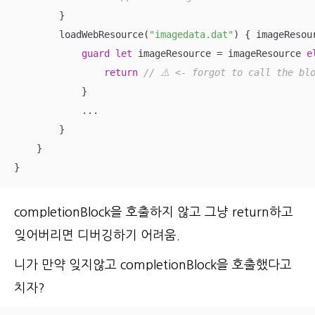
        }

        loadWebResource(
"imagedata.dat"
) { imageResou
guard
let
 imageResource 
=
 imageResource 
e
return
// ⚠️ <- forgot to call the bl
            }

...
        }

    }

}
completionBlock을 호출하지 않고 그냥 return하고
잊어버리면 디버깅하기 어려움.
니가 만약 잊지않고 completionBlock을 호출했다고
치자?