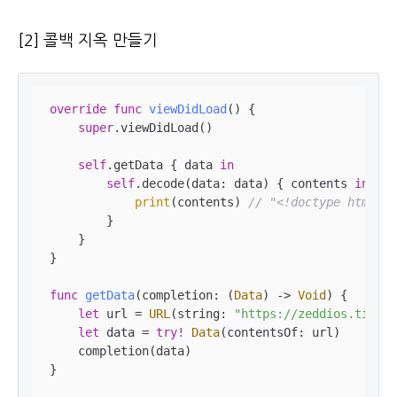
[2] 콜백 지옥 만들기
override
func
viewDidLoad
()
 {

super
.viewDidLoad()

self
.getData { data 
in
self
.decode(data: data) { contents 
in
print
(contents) 
// "<!doctype html>~~
        }

    }

}

func
getData
(
completion
: (
Data
) -> 
Void
)
 {

let
 url 
=
URL
(string: 
"https://zeddios.tistor
let
 data 
=
try!
Data
(contentsOf: url)

    completion(data)

}
