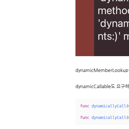
dynamicMemberLooku
dynamicCallable도 
func
dynamicallyCall
(
func
dynamicallyCall
(