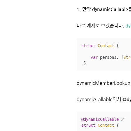
1. 만약 dynamicCallab
바로 예제로 보겠습니다.
d
struct
Contact
{

var
 persons: [
Str
 }
dynamicMemberLooku
dynamicCallable역시
@dy
@dynamicCallable
✅
struct
Contact
{
