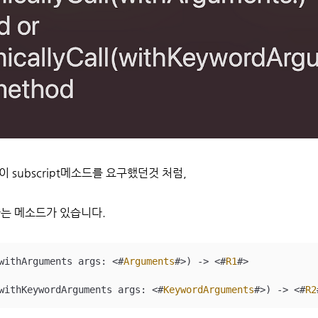
p이 subscript메소드를 요구했던것 처럼,
요구하는 메소드가 있습니다.
withArguments
args
: 
<
#
Arguments
#
>
)
 -> 
<
#
R1
#
>
withKeywordArguments
args
: 
<
#
KeywordArguments
#
>
)
 -> 
<
#
R2