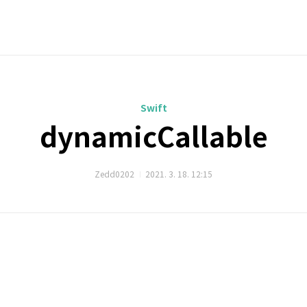
Swift
dynamicCallable
Zedd0202
2021. 3. 18. 12:15