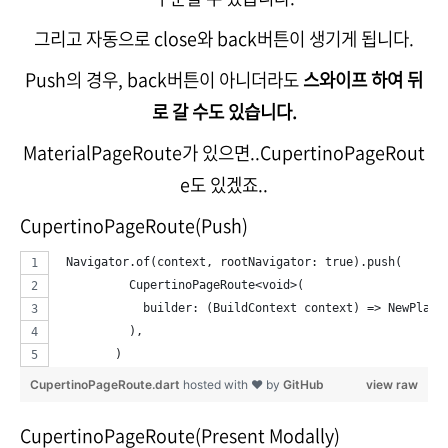
그리고 자동으로 close와 back버튼이 생기게 됩니다.
Push의 경우, back버튼이 아니더라도
스와이프 하여 뒤
로 갈 수도 있습니다.
MaterialPageRoute가 있으면..CupertinoPageRout
e도 있겠죠..
CupertinoPageRoute(Push)
 Navigator.of(context, rootNavigator: true).push(
          CupertinoPageRoute<void>(
            builder: (BuildContext context) => NewPlanW
          ),
        )
CupertinoPageRoute.dart
hosted with ❤ by
GitHub
view raw
CupertinoPageRoute(Present Modally)