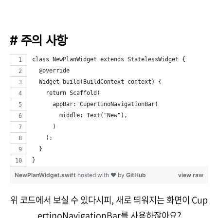
# 주의 사항
class NewPlanWidget extends StatelessWidget {
  @override
  Widget build(BuildContext context) {
    return Scaffold(
      appBar: CupertinoNavigationBar(
        middle: Text("New"),
      )
    );
  }
}
NewPlanWidget.swift
hosted with ❤ by
GitHub
view raw
위 코드에서 보실 수 있다시피, 새로 띄워지는 화면이 Cup
ertinoNavigationBar를 사용하잖아요?