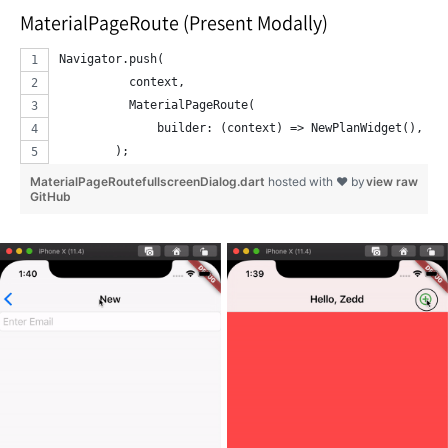
MaterialPageRoute
(Present Modally)
Navigator.push(
          context,
          MaterialPageRoute(
              builder: (context) => NewPlanWidget(), fu
        );
MaterialPageRoutefullscreenDialog.dart
hosted with ❤ by
view raw
GitHub