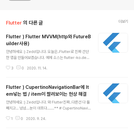
더보기
Flutter
의 다른 글
Flutter ) Flutter MVVM(http와 FutureB
uilder사용)
글 내용
안녕하세요 :) Zedd입니다. 오늘은..Flutter로 진짜 간단
한 앱을 만들어보겠습니다. 예제 소스는 flutter-ko.dev/
docs/cookbook/networking/fetch-data를 참고했
3
0
2020. 11. 14.
습니다! 완전히 똑같지는 않습니다! 1. http 패키지 추가하
기 https://pub.dev/packages/http#-installing-tab
- http | Dart Package A composable, multi-platf
Flutter ) CupertinoNavigationBar에 It
orm, Future-based API for HTTP requests. pub.
dev 2. 모델을 만들어준다. 3. 응답 정보를 커스텀 Dart객
em넣는 법 / item이 짤려보이는 현상 해결
글 내용
체(Post)로 변환하기 4. PostViewModel 생성. 1 ) 위에
안녕하세요 :) Zedd입니다. 와 Flutter진짜..다른건 다 둘
서 만들어준 Post모델을 사용해야하므로 Post.dart..
째치고... 넘넘....눈이 아프다........** # CupertinoNavig
ationBar에 item을 넣고싶다. CupertinoNavigationB
1
0
2020. 9. 24.
ar(middle: Text("Navigation Title"), leading: ..., tr
ailing: ... ); CupertinoNavigationBar의 leading, trai
ling 파라미터를 이용하면 된다. leading, trailing에는 당