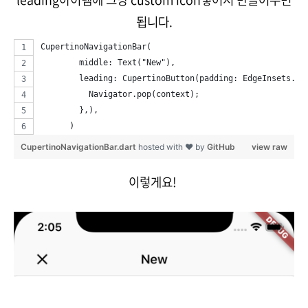
됩니다.
CupertinoNavigationBar(
        middle: Text("New"),
        leading: CupertinoButton(padding: EdgeInsets.al
          Navigator.pop(context);
        },),
      )
CupertinoNavigationBar.dart
hosted with ❤ by
GitHub
view raw
이렇게요!