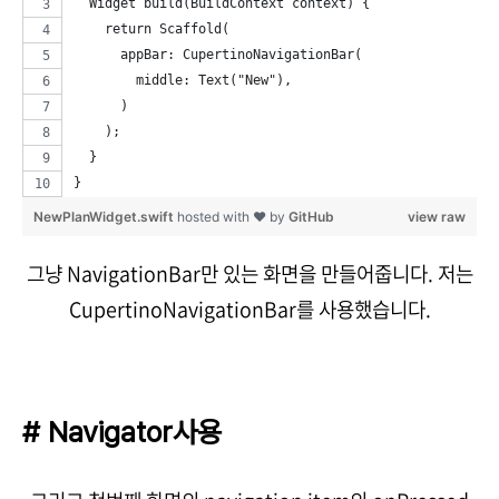
  Widget build(BuildContext context) {
    return Scaffold(
      appBar: CupertinoNavigationBar(
        middle: Text("New"),
      )
    );
  }
}
NewPlanWidget.swift
hosted with ❤ by
GitHub
view raw
그냥 NavigationBar만 있는 화면을 만들어줍니다. 저는
CupertinoNavigationBar를 사용했습니다.
# Navigator사용