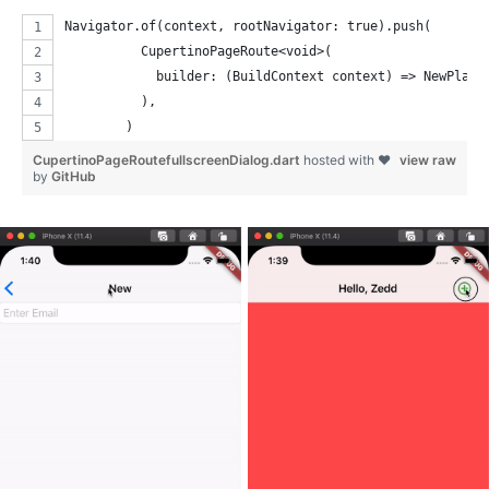
Navigator.of(context, rootNavigator: true).push(
          CupertinoPageRoute<void>(
            builder: (BuildContext context) => NewPlanW
          ),
        )
CupertinoPageRoutefullscreenDialog.dart
hosted with ❤
view raw
by
GitHub