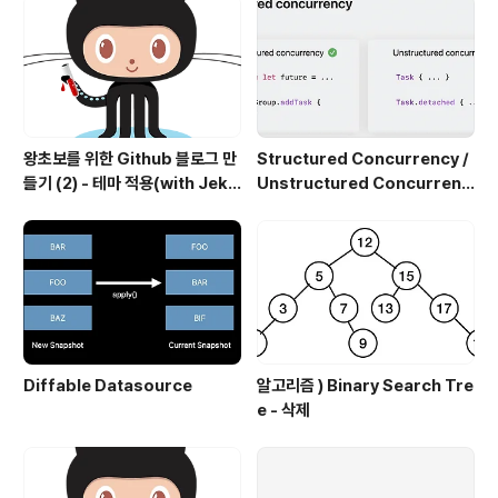
왕초보를 위한 Github 블로그 만
Structured Concurrency /
들기 (2) - 테마 적용(with Jekyl
Unstructured Concurrenc
l)
y
Diffable Datasource
알고리즘 ) Binary Search Tre
e - 삭제