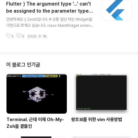
Flutter ) The argument type '...' can't
연히 Widget을 넣을 수 있으므로 CupertinoNavigatio
nBar(middle: Text("Navigation Title"),leading: T
be assigned to the parameter type
글 내용
ext("Leading"),trailing: Text("Trailing..
'PreferredSizeWidget'.
안녕하세요 :) Zedd입니다. # 상황 일단 저는 Widget을
극한으로 쪼개고 싶습니다. class MainWidget extend
s StatelessWidget { @override Widget build(Bui
2
0
2020. 9. 18.
ldContext context) { return Scaffold(appBar: Cu
pertinoNavigationBar(middle: Text("iOS"))); } } 이
것도 좋지만, 저 CupertinoNavigationBar(middle: T
ext("iOS"))도 하나의 StatelessWidget으로 만들어서
관리하고 싶은 마음입니다. 그래서 class MainWidget e
이 블로그 인기글
xtends StatelessWidget { @override Widget bu
ild(BuildContext c..
Terminal. 근데 이제 Oh-My-
왕초보를 위한 vim 사용방법
Zsh을 곁들인