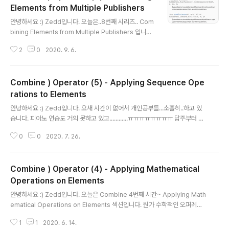
Elements from Multiple Publishers
글 내용
안녕하세요 :) Zedd입니다. 오늘은..8번째 시리즈.. Com
bining Elements from Multiple Publishers 입니다.
combineLatest merge(with:) zip 봐야할 것은 이 3
2
0
2020. 9. 6.
개입니다. 이 전 시리즈들을 보시려면 여기를 참고해주세
요! combineLatest combineLatest는 additional p
ublisher를 구독하고, 두 게시자로부터 ouput을 수신하
Combine ) Operator (5) - Applying Sequence Ope
면 클로저를 호출하는 친구입니다. 일단은 이런식으로 사
용할 수 있습니다. 왜 저런 결과가 나왔는지 하나씩 보도록
rations to Elements
글 내용
합시다. 일단 보기전에, "두 게시자로부터 ouput을 수신하
안녕하세요 :) Zedd입니다. 요새 시간이 없어서 개인공부를...소홀히..하고 있
면" 클로저를 호출하는 친구라는 사실을 기억해야합니다.
습니다. 피아노 연습도 거의 못하고 있고............ㅠㅠㅠㅠㅠㅠㅠㅠ 담주부터 진
먼저 combineLatest를 사용한 코드부터 보겠습니다. le
짜 다시 홧팅합시다. 다섯번째 Combine Operator정리입니다. drop(until
t ..
0
0
2020. 7. 26.
OutputFrom:) dropFirst(_ :) drop(while: ) tryDrop(while: ) append
(_ :) prepend(_ :) prefix(_ :) prefix(while:) tryPrefix(while:) prefix(u
ntilOutputFrom:) 시작할게요! drop(untilOutputFrom:) drop은 두번째 P
Combine ) Operator (4) - Applying Mathematical
ublisher로 부터 요소를 받을 때 까지 업스트림 publisher(첫번째 publishe
r)의 요소..
Operations on Elements
글 내용
안녕하세요 :) Zedd입니다. 오늘은 Combine 4번째 시간~ Applying Math
ematical Operations on Elements 섹션입니다. 뭔가 수학적인 오퍼레이
션을 적용하는...Operator같네요. count max max(by:) tryMax(by:) min
1
1
2020. 6. 14.
() min(by:) tryMin(by:) 진짜 오늘은 개쉽다...솔직히 이거랑 이거 다음 섹션,