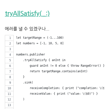
tryAllSatisfy(_:)
에러를 낼 수 있겠구나...
let targetRange = (-1...100)
let numbers = [-1, 10, 5, 0]
numbers.publisher
    .tryAllSatisfy { anInt in
        guard anInt != 0 else { throw RangeError() }
        return targetRange.contains(anInt)
    }
    .sink(
        receiveCompletion: { print ("completion: \($0)
        receiveValue: { print ("value: \($0)") }
    )