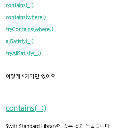
contains(_:)
contains(where:)
tryContains(where:)
allSatisfy(_:)
tryAllSatisfy(_:)
이렇게 5가지만 있어요.
contains(_:)
Swift Standard Library에 있는 것과 똑같습니다.