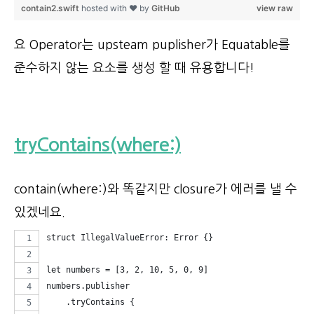
contain2.swift
hosted with ❤ by
GitHub
view raw
요 Operator는 upsteam puplisher가 Equatable를
준수하지 않는 요소를 생성 할 때 유용합니다!
tryContains(where:)
contain(where:)와 똑같지만 closure가 에러를 낼 수
있겠네요.
struct IllegalValueError: Error {}
let numbers = [3, 2, 10, 5, 0, 9]
numbers.publisher
    .tryContains {