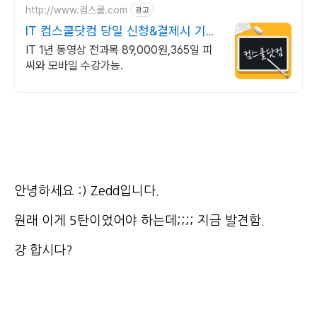
http://www.컴스쿨.com
광고
IT 컴스쿨닷컴 당일 신청&결제시 기프
티콘!
IT 1년 동영상 전과목 89,000원,365일 피
씨와 모바일 수강가능.
안녕하세요 :) Zedd입니다.
원래 이게 5탄이었어야 하는데;;;; 지금 발견함.
걍 합시다?