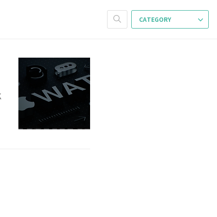
CATEGORY
플
K
)
s