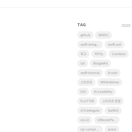
TAG
more
github
WWDC
swift delegate
swift sort
회고
피아노
Combine
Git
WidgetKit
swift tutorial
Xcode
스위프트
WKWebView
IOS
Accessibility
FLUTTER
스위프트 문법
iOS delegate
SwiftUI
ios 13
UIBezierPath
np-complete
actor