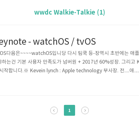
wwdc Walkie-Talkie (1)
ynote - watchOS / tvOS
.iOS다음은~~~~watchOS입니당 다시 팀쿡 등-장역시 초반에는 애
하는건 기본 사용자 만족도가 넘버원 + 2017년 60%성장. 그리고 
작합니다.※ Kevein lynch : Apple technology 부사장. 전....애플
궁금했었는데... 가장 겉 빨간색은 움직이기가운데 초록색은 (강도높은
네요..!!!ㅇㅎㅇㅎ 뭐 이렇게 5개를 말하는데.. - Competition
고 합니다. 경쟁 중간에 이렇게 상대방?의 진행상황을 알려주기도 합
띠용뱃지같은거 받을 수 이씀 (여담이지만 이분 말이 넘..
1