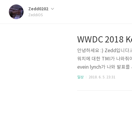
Zedd0202
ZeddiOS
WWDC 2018 Ke
안녕하세요 :) Zedd입니다
워치에 대한 TMI가 나와줘야
evein lynch가 나와 발표를 시
워치를 안쓰니..저게 뭔지 
일상
2018. 6. 5. 23:31
운동하기가장 안쪽은 일어서기.였
(경쟁) 일주일동안 진행된다
니다.만약 내가 이기면..! 