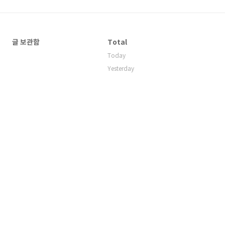
글 보관함
Total
Today
Yesterday