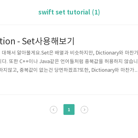
swift set tutorial (1)
ection - Set사용해보기
)에 대해서 알아볼게요.Set은 배열과 비슷하지만, Dictionary와 마찬
다. 또한 C++이나 Java같은 언어들처럼 중복값을 허용하지 않습니
지않고, 중복값이 없는건 당연하겠죠?또한, Dictionary와 마찬가
)타입만을 담을 수 있습니다.(Swift의 기본 데이터타입은 가능합니다.)
만의 타입을 넣을 수 있는 것 같아요)Set사용법을 차근차근 알아봅
ptySet = Set()var emptySet2 : Set = [] 2. Set 생성과 동시에 초
"hello","worl..
1