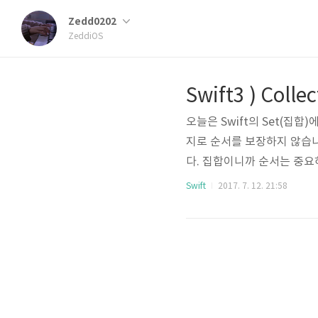
Zedd0202
ZeddiOS
Swift3 ) Coll
오늘은 Swift의 Set(집합
지로 순서를 보장하지 않습니
다. 집합이니까 순서는 중요하
로 해쉬가능한(Hashable
Swift
2017. 7. 12. 21:58
(하지만, 커스텀할경우 자신
다. Set 1. Set 생성 var em
화 var emptySet1 : Set = [