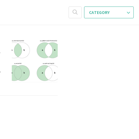
CATEGORY
가
지
시
기