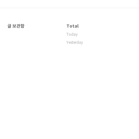
글 보관함
Total
Today
Yesterday