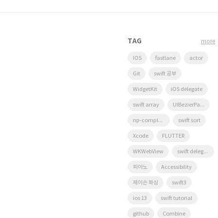
TAG
more
IOS
fastlane
actor
Git
swift 공부
WidgetKit
iOS delegate
swift array
UIBezierPath
np-complete
swift sort
Xcode
FLUTTER
WKWebView
swift delegate
피아노
Accessibility
제이슨 파싱
swift3
ios 13
swift tutorial
github
Combine