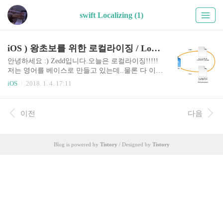
swift Localizing (1)
iOS ) 왕초보를 위한 로컬라이징 / Localizing Your App
안녕하세요 :) Zedd입니다.오늘은 로컬라이징!!!!!
저는 영어를 베이스로 만들고 있는데..물론 다 이해
가지만 각 나라언어로 보여지면 어떨까 싶어서 이
iOS
2018. 1. 4. 17:11
번기회에 로컬라이징을 공부해보려고 합니다 XD
시작할게요!로컬라이징이 뭐지 ㅇ.ㅇ?하시는 분들
은: 로컬라이징?써드파티?글을 읽고오시면 될 것
이전
다음
같아요 :) Localizing Your App Localizing Your App
은 Apple문서의 제목이랍니다 :)위 문서에 iOS에서
로컬라이징이 어떻게 되는지!!! 그런거를 알려주고
Blog is powered by
Tistory
/ Designed by
Tistory
있는데.. App의 사용자 인터페이스와 코드를 국제
화(internationalizing)한 후에는 현지화(localization)
프로세스를 시작하세요.사용자 지향 텍스트를 포
함하는 모든 개발 언어 문자열 파일을 표준 XML지
역화 ..