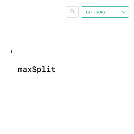
CATEGORY
이
웠
거
?