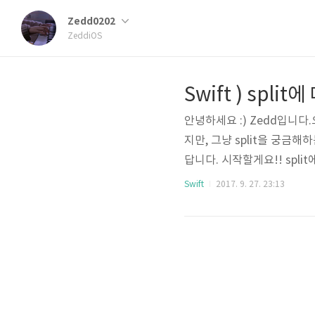
Zedd0202
ZeddiOS
Swift ) spli
안녕하세요 :) Zedd입니다.
지만, 그냥 split을 궁금해
답니다. 시작할게요!! spli
에요.꼭 읽고오세요!근데 뭘 
Swift
2017. 9. 27. 23:13
경우의 수를 가집니다. 1. spl
var str = "Hello, world. Z
t)//Pr..