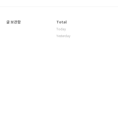
글 보관함
Total
Today
Yesterday