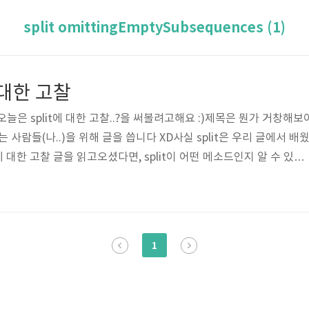
split omittingEmptySubsequences (1)
t에 대한 고찰
오늘은 split에 대한 고찰..?을 써볼려고해요 :)제목은 뭔가 거창해보
하는 사람들(나..)을 위해 글을 씁니다 XD사실 split은 우리 글에서 배
t에 대한 고찰 글을 읽고오셨다면, split이 어떤 메소드인지 알 수 있을
고찰하냐;; 이건 이따가 말씀드릴게요! 먼저 split에는 크게 4가지의
it(separator: Character) 바로 위 글에서 만나보았던 그런 형태죠
edd!! Haha"str.characters.split(separator: " ").map(String.ini
1