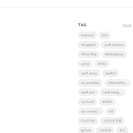
TAG
more
fastlane
IOS
WidgetKit
swift tutorial
제이슨 파싱
WKWebView
actor
피아노
swift array
SwiftUI
Accessibility
UIBezierPath
swift sort
swift delegate
np-hard
WWDC
np-complete
Git
FLUTTER
스위프트 문법
github
스위프트
회고