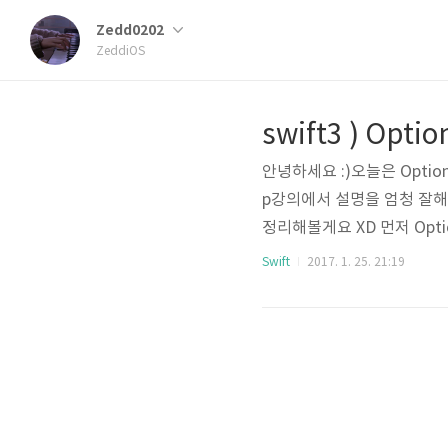
Zedd0202
ZeddiOS
swift3 ) Opt
안녕하세요 :)오늘은 Opti
p강의에서 설명을 엄청 잘해
정리해볼게요 XD 먼저 Opti
수 있겠네요.평소 우리 생활
Swift
2017. 1. 25. 21:19
죠?swift에서도 마찬가지 입
하면서 어떠한 변수에 값이 
iOS개발을 하시면서 ? / ! 
에..