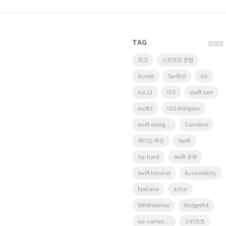
TAG
more
회고
스위프트 문법
Xcode
SwiftUI
Git
ios 13
IOS
swift sort
swift3
iOS delegate
swift delegate
Combine
제이슨 파싱
Swift
np-hard
swift 공부
swift tutorial
Accessibility
fastlane
actor
WKWebView
WidgetKit
np-complete
스위프트