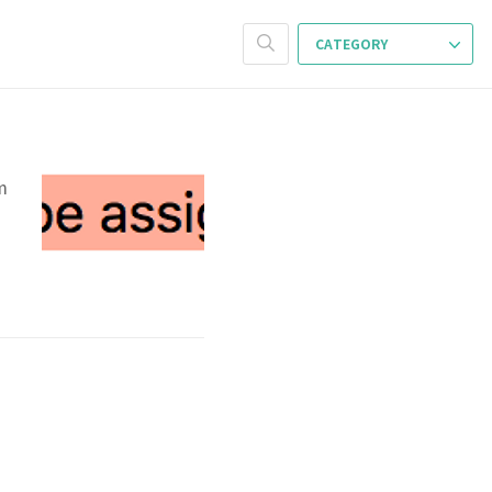
CATEGORY
m
나