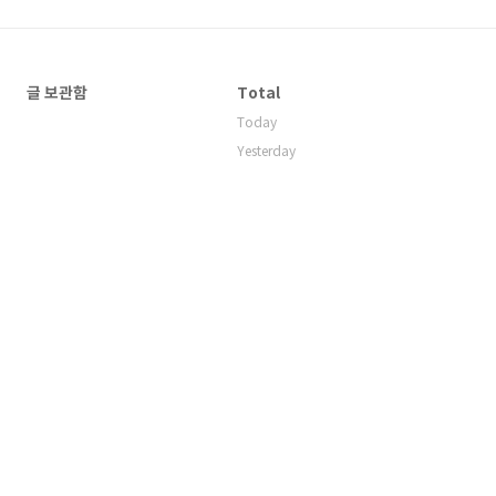
글 보관함
Total
Today
Yesterday