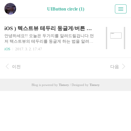
UIButton circle (1)
iOS ) 텍스트뷰 테두리 둥글게/버튼 둥글게
안녕하세요!! 오늘은 두가지를 알려드릴겁니다.먼
저 텍스트뷰의 테두리를 둥글게 하는 법을 알려드
릴게요. 먼저, 텍스트뷰에 테두리를 그리는 법은 에
iOS
2017. 3. 2. 17:47
서 소개했었어요. 뭐였는지 기억나시나요?! myText
View.layer.borderWidth = 1.0 myTextView.layer.borde
rColor = UIColor.black.cgColor myTextView.backgro
이전
다음
undColor = .yellow 위 코드를 viewDidLoad()에 넣어
주면 테두리가 생겼었죠?하지만 테두리가 둥글지
않고 직각입니다.저는 잘 보이도록 배경 색상도 넣
Blog is powered by
Tistory
/ Designed by
Tistory
어주었어요. (지금 궁금해진건데, UIColor.black.cg
Color은 cgColor를 안넣어주면 오류가나고, .yellow
는 그냥 써줘도 되고, UIColor.y..