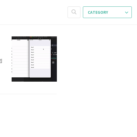
CATEGORY
법
f
다
u