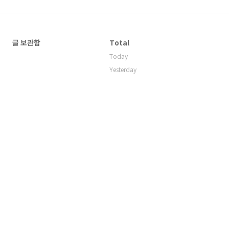
글 보관함
Total
Today
Yesterday