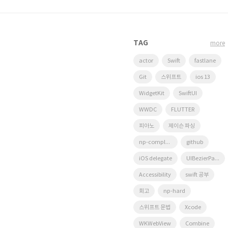
TAG
more
actor
Swift
fastlane
Git
스위프트
ios 13
WidgetKit
SwiftUI
WWDC
FLUTTER
피아노
제이슨 파싱
np-complete
github
iOS delegate
UIBezierPath
Accessibility
swift 공부
회고
np-hard
스위프트 문법
Xcode
WKWebView
Combine