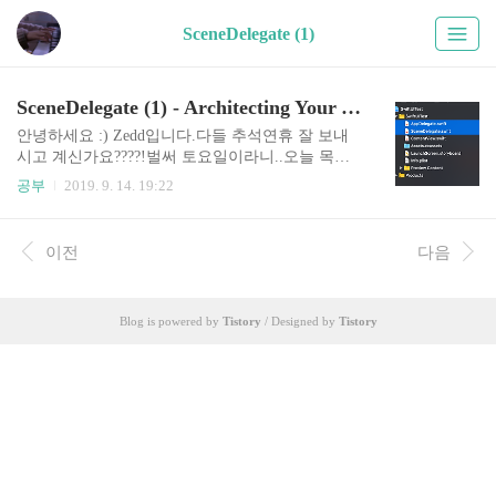
SceneDelegate (1)
SceneDelegate (1) - Architecting Your App for Multiple Windows
안녕하세요 :) Zedd입니다.다들 추석연휴 잘 보내
시고 계신가요????!벌써 토요일이라니..오늘 목표
는 Scene을 좀 이해하는 게 목표입니다..꼭 공부해
공부
2019. 9. 14. 19:22
보고싶었던 SceneDelegate의 존재(?)의 이유... 항상
iOS, Swift ) 이런식으로 붙히는 편인데..이번건 좀
애매하네용...!!iOS는 아니자나..그럼 iPadOS ) 라고
이전
다음
해야하나..? 카테고리 하나 또 만들어야하
나.......???iPadOS가 맞을까요? + ) 아 다쓰고 다시
왔는데..이 글의 제목이 SceneDelegate인게 맞는걸
Blog is powered by
Tistory
/ Designed by
Tistory
까 하는 의문이 드네요.....흐음Architecting Your Ap
p for Multiple Windows가 맞는걸까? 일단 걍 씀 아
그전에 또 노래 추천...ㅎㅎCashmere Cat의 FO..