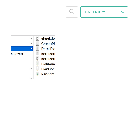
CATEGORY
들
겠
어
들