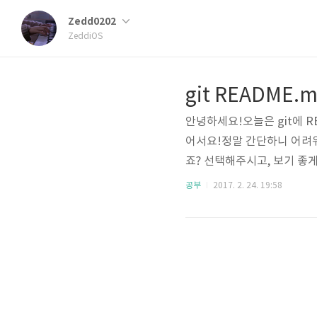
Zedd0202
ZeddiOS
git README
안녕하세요!오늘은 git에 R
어서요!정말 간단하니 어려
죠? 선택해주시고, 보기 좋게
주세요! 그리고 만든 이미지 
공부
2017. 2. 24. 19:58
그리고 이제 README로 가
[이미지이름](./이미지가 있
크다운 편집기에서 써주시고, 
어가게 된답니다 ㅎㅎ 쉽..