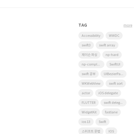
TAG
more
Accessibility
WWDC
swift3
swift array
제이슨 파싱
np-hard
np-complete
SwiftUI
swift 공부
UIBezierPath
WKWebView
swift sort
actor
iOS delegate
FLUTTER
swift delegate
WidgetKit
fastlane
ios 13
Swift
스위프트 문법
IOS