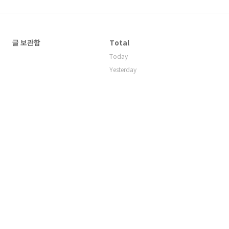
글 보관함
Total
Today
Yesterday