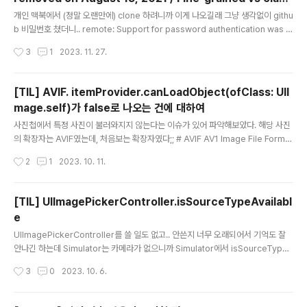
글 내용
ic
개인 맥북에서 (정말 오랜만에) clone 하려니까 이게 나오길래 그냥 생각없이 githu
b 비밀번호 쳤더니.. remote: Support for password authentication was r
emoved on August 13, 2021. remote: Please see https://docs.github.
작성시간
3
1
2023. 11. 27.
com/en/get-started/getting-started-with-git/about-remote-reposit
ories#cloning-with-https-urls for information on currently recommen
ded modes of authentication. 요게 나왔다. 차근차근 수정해보자! 1. Github
[TIL] AVIF. itemProvider.canLoadObject(ofClass: UII
프로필로 이동 https://github.com/set..
mage.self)가 false로 나오는 건에 대하여
글 내용
사진첩에서 특정 사진이 불러와지지 않는다는 이슈가 있어 파악해보았다. 해당 사진
의 확장자는 AVIF였는데, 처음보는 확장자였다;; # AVIF AV1 Image File Forma
t, AV1 이미지 파일 형식이라고 한다. 고화질 이미지를 유지하면서 파일 크기를 효과
작성시간
2
1
2023. 10. 11.
적으로 줄였다고 보면 된다. https://jakearchibald.com/2020/avif-has-land
ed/ AVIF has landed AVIF is the first browser image format we've had
in 10 years. Let's see how it performs… jakearchibald.com 위는 JPG,
[TIL] UIImagePickerController.isSourceTypeAvailabl
WebP, AVIF 화질을 비교한 링크인데 AVIF가 가장 낮은 파일 크기이면서 여전히 고
e
화질 이미..
글 내용
UIImagePickerController를 쓸 일도 없고.. 안쓴지 너무 오래되어서 기억도 잘
안나긴 하는데 Simulator는 카메라가 없으니까 Simulator에서 isSourceTypeA
vailable(.camera)는 false야! < 그냥 내 머리가 이렇게 알고있었음;; 어쩌다가 회
작성시간
3
0
2023. 10. 6.
사 프로젝트에서 관련해서 볼 일이 생겼는데, 이것저것 실험해보다가 UIImagePic
kerController.isSourceTypeAvailable(.camera) 위 코드를 Simulator에서
실행했더니 true가 나오는 것이다!! (당연히 false가 나올거라고 생각했음) 우선 is