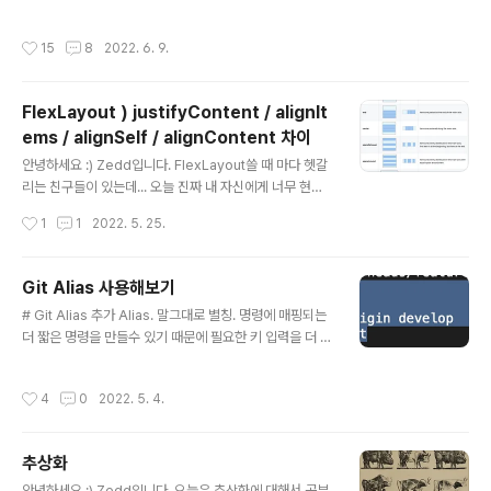
앱은 보통 1. App Store 2. Enterprise (In-House) 3.
이너리 → 다운로드 및 설치 속도가 훨씬 빠름 Xcode 14
Test Fl..
실행하려고 딱 누르면 요런 화면이 뜹니다. watchOS, tv
작성시간
15
8
2022. 6. 9.
OS 시뮬레이터 런타임 다운로드 여부를 내가 선택할 수 있
게 되어 바이너리가 30% 작아졌다고 하는 것 같네요. ✔️
모듈 빌드 및 링크 단계에서 향상된 병렬처리 -> 프로젝트
FlexLayout ) justifyContent / alignIt
빌드 속도가 최대 25% 빨라짐 [기존] Xcode는 Applica
ems / alignSelf / alignContent 차이
tion, framework와 같은 multiple targets을 빌드할
글 내용
때 1. 프레임워크 소스를 컴파일 2. 모듈을 생성 3. Applic
안녕하세요 :) Zedd입니다. FlexLayout쓸 때 마다 헷갈
ation 소스를 Link 하고 컴파일 4. Application을 Li..
리는 친구들이 있는데... 오늘 진짜 내 자신에게 너무 현타
가와서 정리 ㅎ ㅏ₩~~~~~~~~~ # justifyContent 정
작성시간
1
1
2022. 5. 25.
의 : flex container의 main-axis을 따라 정렬을 정의하
는 프로퍼티 기본값 : start 가능한 값 : start / end / cen
ter / spaceBetween / spaceAround / spaceEven
Git Alias 사용해보기
ly 저는 대충 뭐 워드나 한글의 글자 정렬과 비슷하다고 생
글 내용
# Git Alias 추가 Alias. 말그대로 별칭. 명령에 매핑되는
각했기에 direction을 row로 테스트 해봅시다. rootCo
더 짧은 명령을 만들수 있기 때문에 필요한 키 입력을 더 줄
ntainer.flex.height(100) .direction(.row) .backgro
일 수 있어 효율적이다. git pull origin develop alias를
undColor(.systemYellow) .define { flex i..
등록하려면 git config -옵션 alias.{alias 이름} '{alias
작성시간
4
0
2022. 5. 4.
를 지정할 명령어}' 이렇게 하고 터미널에 입력하면 된다. e
x. // global git config --global alias.pd fetch 'pull
origin develop' // local git config alias.pd 'pull or
추상화
igin develop' git config --local alias.pd 'pull origi
글 내용
n develop' 이런식. ⚠️ [주의] ⚠️ - pull origin ..
안녕하세요 :) Zedd입니다. 오늘은 추상화에 대해서 공부