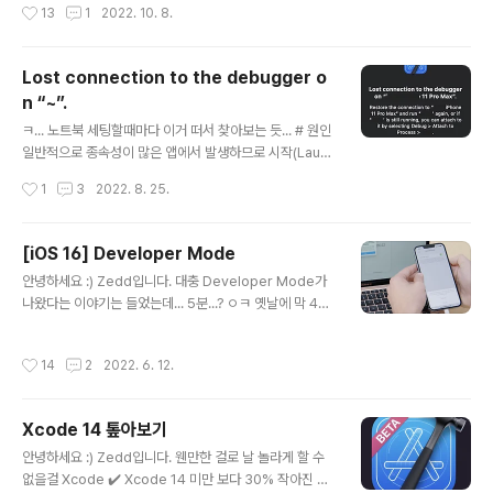
작성시간
13
1
2022. 10. 8.
다. 대..
없이 진행했던것 같다. Remote Notification관련하여
테스트해보고 싶은게 생겼는데, 관련하여 똑같은 작업을
하기전에 나 스스로 정리해보고싶은것들이 몇가지 있어 정
Lost connection to the debugger o
리해보려고 한다. # Notification종류 - local → 앱에서
n “~”.
직접 만드는 notification - remote → 서버 등 원격(re
글 내용
mote)에서 만들어지는 notification # APNs Apple P
ㅋ... 노트북 세팅할때마다 이거 떠서 찾아보는 듯... # 원인
ush Notification service의 약자로. 앱에 notification
일반적으로 종속성이 많은 앱에서 발생하므로 시작(Laun
을 보낼 수 있도록 애플이 만든 서비스이다. Remo..
ch)하는 데 오래 걸림 -> 디버거가 중단되는 현상. # 해결
작성시간
1
3
2022. 8. 25.
방법 ⚠️ 어떤 사람이 Apple 개발자분과 이야기 하다가 얻
은 정보라 해결이 안될 수 있음 ⚠️ 1. home directory
(~) 에 .lldbinit 파일을 만든다. nano .lldbinit 저는 나노
[iOS 16] Developer Mode
충이어서 ^-^ 2. .lldbinit에 settings set plugin.proc
글 내용
안녕하세요 :) Zedd입니다. 대충 Developer Mode가
ess.gdb-remote.packet-timeout 300 추가 3. 빌
나왔다는 이야기는 들었는데... 5분...? ㅇㅋ 옛날에 막 40
드 Xcode 재시작하라는 말도 있던데, 저는 안해도 잘 되
분씩 어떻게 봤지ㅎ # What is Developer Mode - 기
더라구요~
본적으로 비활성화 되어있음. 명시적으로 개발자모드로 등
작성시간
14
2
2022. 6. 12.
록(enroll)해야함. - 등록하면 재부팅 및 시스템 업데이트
후에도 유지 # 왜 생김 - 잠재적으로 유해한 소프트웨어를
실수로 기기에 설치하지 못하도록 보호 - 개발자 전용 기능
Xcode 14 톺아보기
으로 노출되는 공격(attack) 경로를 줄임 Developer M
글 내용
ode의 핵심은 이겁니다. 잠재적으로 유해한 소프트웨어를
안녕하세요 :) Zedd입니다. 웬만한 걸로 날 놀라게 할 수
실수로 기기에 설치하지 못하도록 보호 소프트웨어.. 그냥
없을걸 Xcode ✔️ Xcode 14 미만 보다 30% 작아진 바