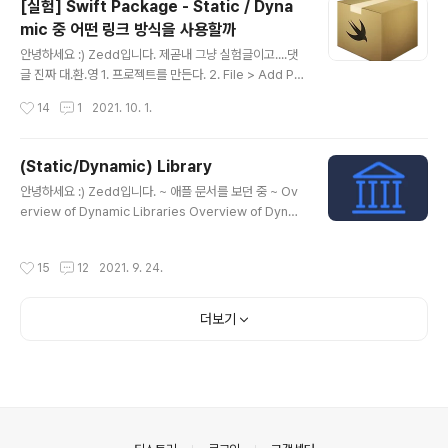
[실험] Swift Package - Static / Dyna
프로젝트 생성 후 화면 ✔️ ContentView 기본적으로 Swi
mic 중 어떤 링크 방식을 사용할까
ftUI base인 듯 하다. [General] 정말 간단한.. 설정만 할
글 내용
수 있다. Accent Color와 App Icon을 누르면 Assets
안녕하세요 :) Zedd입니다. 제곧내 그냥 실험글이고....댓
으로 이동. [Sign..
글 진짜 대.환.영 1. 프로젝트를 만든다. 2. File > Add Pa
ckages Remote에 있는거 먼저 해볼려고... 3. 아무거나
작성시간
14
1
2021. 10. 1.
Add해준다. 4. Package선택 SnapKit의 경우 이렇게 S
napKit SnapKit-Dynamic 으로 나누어진다. 딱봐도 Sn
apKit은 Static, SnapKit-Dynamic은 Dynamic 같음.
(Static/Dynamic) Library
일단 SnapKit을 추가해본다. 추가 완료! 내가 궁금증이 들
글 내용
안녕하세요 :) Zedd입니다. ~ 애플 문서를 보던 중 ~ Ov
었던 부분. .a, .dylib 같은 접미사 없이 그냥..그냥...그냥
erview of Dynamic Libraries Overview of Dyna
있다. 그래서 Static인지 Dynamic인지 궁금했다. 이렇게
mic Libraries Two important factors that determ
선택했으니 진짜 Static인지 알아보자. 빌드 후 executa
ine the performance of apps are their launch tim
ble file을 nm으로 ..
작성시간
15
12
2021. 9. 24.
es and their memory footprints. Reducing the si
ze of an app’s executable file and minimizing its
use of memory once it’s launched make the ap
더보기
developer.apple.com 💁 : 어떤곳은 Static Framew
ork라고 하고..문서에서는 Static Library라고 하고... ..
의안내