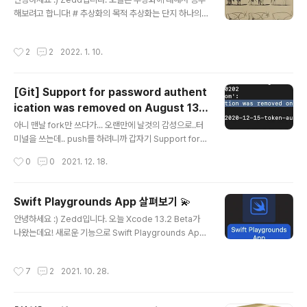
해보려고 합니다! # 추상화의 목적 추상화는 단지 하나의
개념일 뿐이고, 프로그램 세계에서 추상화는 다양한 방식
으로 나타내질 수 있습니다. 그래서 추상화에 대한 정의보
작성시간
2
2
2022. 1. 10.
다는 목적을 보면 좋을 것 같아요. ✔️ 추상화의 목적 == 복
잡성을 이해/극복하기 쉬운 수준으로 단순화하는 것. # 예
시 계좌(Account)로 예를 들어볼게요. [1. 계좌] 계좌의
[Git] Support for password authent
특성은 엄~~청나게 많고 복잡할텐데요. 이 계좌를 프로그
ication was removed on August 13,
램 세계에서 표현하고 싶습니다. 그러기위해 우리가 가장
글 내용
2021. Please use a personal access
먼저 해야하는 일은 class Account {} struct Account
아니 맨날 fork만 쓰다가... 오랜만에 날것의 감성으로..터
{} protocol Account {} 이렇게 '타입'을 정의하는 것이
token instead.
미널을 쓰는데.. push를 하려니까 갑자기 Support for p
죠. 그리고 현실세계 계좌의 모든 특징을 ..
assword authentication was removed on Augus
작성시간
0
0
2021. 12. 18.
t 13, 2021. Please use a personal access token i
nstead. 이런 에러가 떴다. 8월에 변경됐는데 지금 발견
하다니 ㅎㅋ 대단해!!! https://github.blog/2020-12-1
Swift Playgrounds App 살펴보기 💫
5-token-authentication-requirements-for-git-o
글 내용
안녕하세요 :) Zedd입니다. 오늘 Xcode 13.2 Beta가
perations/ Token authentication requirements f
나왔는데요! 새로운 기능으로 Swift Playgrounds App
or Git operations | The GitHub Blog Beginning A
이 나와서 간단히 살펴보려고 합니다. # 프로젝트 생성 ✔️
ugust 13th, 2021, w..
Xcode 13.2 Beta 다운 받기 ✔️ Swift Playgrounds A
작성시간
7
2
2021. 10. 28.
pp 클릭 🤔 : 엥 프로젝트 폴더 어디갔지? 🧑‍💻 : Swift Pl
aygrounds App 은 .xcodeproj가 만들어지지 않습니
다! .swiftpm 확장자로 파일 단 한개가 만들어집니다. ✔️