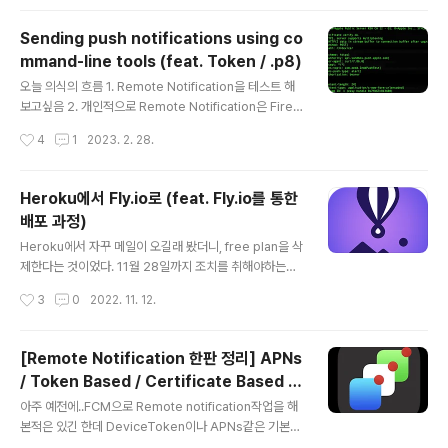
he Apple Push Notification Service Sandbox en
vironment. Your server can send a remote notifi
Sending push notifications using co
cation to your app running in that simulator by c
mmand-line tools (feat. Token / .p8)
onnecting to the APNS Sandbox (api.sandbox.p
글 내용
ush.apple.com). Each simulator gener..
오늘 의식의 흐름 1. Remote Notification을 테스트 해
보고싶음 2. 개인적으로 Remote Notification은 Fireb
ase를 통해서만 써봤음.. (FCM) 3. Firebase 프로젝트
작성시간
4
1
2023. 2. 28.
세팅하고 뭐 프로젝트에 SDK 추가할 생각하니까 갑자기
아득해짐..ㄹㅇ;; 4. 진심 이게 최선임..? 에반데 하다가 Se
nding push notifications using command-line to
Heroku에서 Fly.io로 (feat. Fly.io를 통한
ols 이런게 있길래 도전 참고로 위 링크에 2가지 방법(Ce
배포 과정)
rtiticate, Token)이 있는데 나는 Token을 이용해서 해
글 내용
볼거 Certificate와 Token 방식에 대한 차이점은 [Rem
Heroku에서 자꾸 메일이 오길래 봤더니, free plan을 삭
ote Notification 한판 정리] APNs / Token Based /
제한다는 것이었다. 11월 28일까지 조치를 취해야하는데
Certificat..
내 작고..작은....너무 작아서 안보이는 토이 프로젝트 하나
작성시간
3
0
2022. 11. 12.
에 plan을 업그레이드 할만한 가치는 없다고 느껴져서(?)
대체제를 찾다 Fly.io를 발견했다. Heroku 미안 # Fly.io
가입 https://fly.io 로 가서 가입을 해주고.. $ brew inst
[Remote Notification 한판 정리] APNs
all flyctl 하라는대로 명령어를 터미널에 입력해준다. Her
/ Token Based / Certificate Based / .
oku처럼 로그인을 해야하는데, $ flyctl auth login 터미
글 내용
p8과 .p12
널에 입력하면 알아서 브라우저 열리고 로그인되어있으면
아주 예전에..FCM으로 Remote notification작업을 해
알아서 잘 넘어간다. # 카드 등록 일단 카드를 등록해야한
본적은 있긴 한데 DeviceToken이나 APNs같은 기본적
다. 무료 Plan을 사용하려고 해도 카드를 일단 등록해야한
인것들은 알았어도 전체적인 플로우에 대한 정확한 이해가