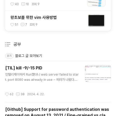
가는 깨알 팁
40
10
조회
9
왕초보를 위한 vim 사용방법
51
7
조회
9
공부
분류 전체보기
주요 글 목록
블로그 글 모아보기
공지
[TIL] kill -9/-15 PID
글 내용
인텔리제이에서 Run했더니 web server failed to star
t. port 8080 was already in use ~ 에러가 나왔다.<s
pan style="font-family: 'Nanum Gothic'; c..
작성시간
62
38
2024. 4. 22.
[Github] Support for password authentication was
removed on August 13, 2021 / Fine-grained vs class