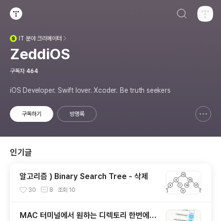
검색하기
티스토리
IT
분야 크리에이터
(새창열림)
ZeddiOS
구독자
464
iOS Developer. Swift lover. Xcoder. Be truth seekers
구독하기
방명록
신고하기 레이어
열기
인기글
알고리즘 ) Binary Search Tree - 삭제
30
8
조회
10
MAC 터미널에서 원하는 디렉토리 한번에