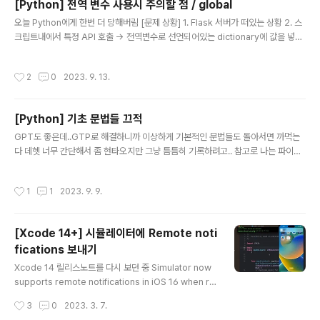
[Python] 전역 변수 사용시 주의할 점 / global
SourceTypeAvailable 공식문서를 살펴보기로 했다. # isSourceTypeAvaila
글 내용
오늘 Python에게 한번 더 당해버림 [문제 상황] 1. Flask 서버가 떠있는 상황 2. 스
ble 정의 : 디바이스가 지정..
크립트내에서 특정 API 호출 -> 전역변수로 선언되어있는 dictionary에 값을 넣어
줌 3. Flask 서버에 있는 스크립트를 호출하면 계속 이전에 호출했던 값과 달라지지
않는 문제 4. But 로컬로 돌리면 잘 됨. 서버에 있는것도 한번 배포를 하면 잘 되고 그
작성시간
2
0
2023. 9. 13.
이후부터는 또 똑같은 응답줌 처음에는 API가 캐싱해서 주나.. 라고 의심했는데, 로
컬에서는 잘되고 왜 서버에 떠있는것만 문제일까 끙끙대다가 동료분의 도움을 받아
서 원인을 찾을 수 있었다 (감사합니다 🙇‍♀️) [원인] my_dict = {} def test(): my_d
[Python] 기초 문법들 끄적
ict["Zedd"] = "Hello" def 매번불리는함수(): test..
글 내용
GPT도 좋은데..GTP로 해결하니까 이상하게 기본적인 문법들도 돌아서면 까먹는
다 데헷 너무 간단해서 좀 현타오지만 그냥 틈틈히 기록하려고.. 참고로 나는 파이썬
초보도 아니고 거의 보초수준 # 어떤 값이 배열에 들어있는지 검사 array = ['zed
d', 'martin', 'walker'] if 'zedd' in array: print("zedd가 있음") else: print("z
작성시간
1
1
2023. 9. 9.
edd가 없음") # 어떤 값이 배열에 없는지 검사 array = ['zedd', 'martin', 'walke
r'] if not 'zedd' in array: print("zedd가 없음") else: print("zedd가 있음") #
if문에서 아무것도 하지 않고 넘어가기 if-else 조건문 안을 그냥 비워놨더니 I..
[Xcode 14+] 시뮬레이터에 Remote noti
fications 보내기
글 내용
Xcode 14 릴리스노트를 다시 보던 중 Simulator now
supports remote notifications in iOS 16 when ru
nning in macOS 13 on Mac computers with Appl
작성시간
3
0
2023. 3. 7.
e silicon or T2 processors. Simulator supports t