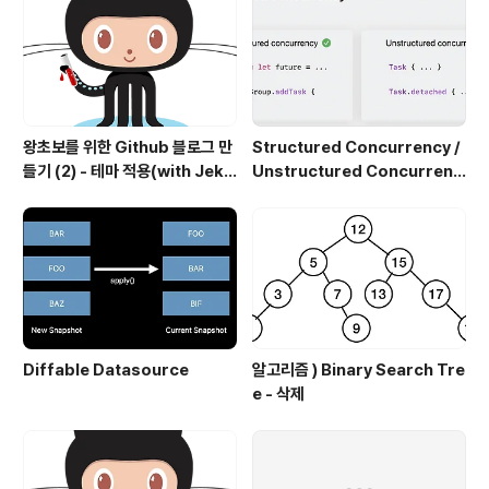
왕초보를 위한 Github 블로그 만
Structured Concurrency /
들기 (2) - 테마 적용(with Jekyl
Unstructured Concurrenc
l)
y
Diffable Datasource
알고리즘 ) Binary Search Tre
e - 삭제