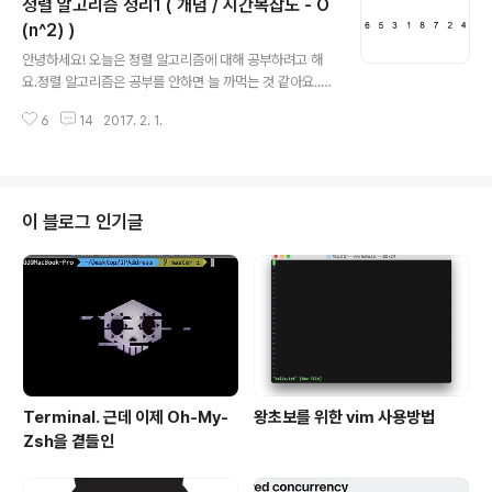
정렬 알고리즘 정리1 ( 개념 / 시간복잡도 - O
생각해봅시다. 말그대로 '소프트웨어(software)를 개발
한다'라는 뜻이에요!! "소프트웨어 개발(software devel
(n^2) )
글 내용
opment)은 시장 목표나 사용자의 요구를 소프트웨어 제
안녕하세요! 오늘은 정렬 알고리즘에 대해 공부하려고 해
품으로 만드는 과정이다."출처 - 위키백과 ㅎㅎ간단하죠?
요.정렬 알고리즘은 공부를 안하면 늘 까먹는 것 같아요..퀵
그럼 이 소프트웨어를 개발하려면 어떻게 해야할까요? 그
정렬이 어떻게 이뤄지는지....선택정렬이 뭐였는지..또 시간
냥 마음맞는 개발자 몇명이서 모여서만들자!!!하고 뚝딱해
6
14
2017. 2. 1.
복잡도는 뭔지!!!공부를 해도 항상 몇달 뒤면 까먹게 되네요
서 만드는 걸까요?그렇게..
:( 저도 공부를 할 겸 정리하는 시간을 가져볼려고 합니다.
1. 선택정렬(selection sort) - O(n2) 먼저 선택정렬의
정의 부터 볼까요? "선택 정렬(selection sort)은 정렬되
지 않은 데이터들에 대해 가장 작은 데이터를 찾아 가장 앞
이 블로그 인기글
의 데이터와 교환해나가는 방식이다." 라고 하네요 :) 선택
정렬에서는 세가지 과정만 기억하시면 됩니다. 1. 앞에서
부터 데이터 하나를 선택한다.2. 내가 선택한 데이터 이후
에 있는 원소들 중 가장 작은 값을 찾는다.3...
Terminal. 근데 이제 Oh-My-
왕초보를 위한 vim 사용방법
Zsh을 곁들인