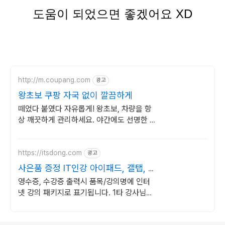
도움이 되었으면 좋겠어요 XD
http://m.coupang.com
광고
왕초보 쿠팡 자국 없이 깔끔하게
떼었다 붙였다 자유롭게! 왕초보, 차량을 항
상 깨끗하게 관리하세요. 야간에도 선명한 차
량스티커, 뒤차에 운전 메시지를 확실히 전달
해요.
https://itsdong.com
광고
사은품 증정 IT인강 아이패드, 갤탭, 노
트북 등
영수증, 수강증 출력시 품목/강의명에 인터
넷 강의 패키지로 표기됩니다. 1타 강사님의
단기완성 동영상강의! PC와 스마트폰으로
언제 어디서나 학습 가능!
로그 정보