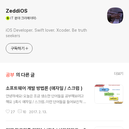
ZeddiOS
(새창열림)
IT
분야 크리에이터
iOS Developer. Swift lover. Xcoder. Be truth
seekers
구독하기
더보기
공부
의 다른 글
소프트웨어 개발 방법론 (애자일 / 스크럼 )
글 내용
안녕하세요! 오늘은 조금 생소한 단어들을 공부해보려고
해요 :)혹시 애자일 / 스크럼..이런 단어들을 들어보신적 있
으신가요?저는 아직 소프트웨어 개발 현업에서 종사하고
27
10
2017. 2. 13.
있지는 않아서 이런 단어들이 생소하답니다...XD 그래서
오늘 알아보려고 해요!! 먼저,소프트웨어 개발이 무슨 뜻인
지 알아야 하는데요, 어렵게 생각하지마세요!!단어 그대로