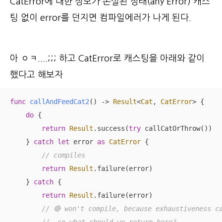
CatError에 대한 정보가 손실된 상태(any Error) 캐스
팅 없이 error를 던지면 컴파일에러가 나게 된다.
아 ㅇㅋ....;;; 하고 CatError로 캐스팅을 아래와 같이
했다고 해보자
func
callAndFeedCat2
()
 -> 
Result
<
Cat
, 
CatError
> {

do
 {

return
Result
.success(
try
 callCatOrThrow())

    } 
catch
let
 error 
as
CatError
 {

// compiles
return
Result
.failure(error)

    } 
catch
 {

return
Result
.failure(error)

// 🔴 won't compile, because exhaustiveness c