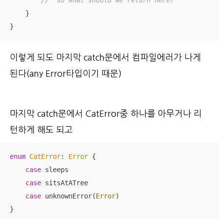
//  so what should we return here?
    }

}
이렇게 되도 마지막 catch문에서 컴파일에러가 나게
된다(any Error타입이기 때문)
마지막 catch문에서 CatError중 하나를 아무거나 리
턴하게 해도 되고
enum
CatError
: 
Error
{

case
 sleeps

case
 sitsAtATree

case
 unknownError(
Error
)

}