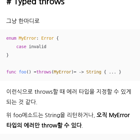
# Typed throws
그냥 한마디로
enum
MyError
: 
Error
{

case
 invalid

}

func
foo
()
➡️
throws
(
MyError
)
⬅️
 -> 
String
 { 
...
 }
이런식으로 throws할 때 에러 타입을 지정할 수 있게
되는 것 같다.
위 foo메소드는 String을 리턴하거나,
오직 MyError
타입의 에러만 throw할 수 있다
.