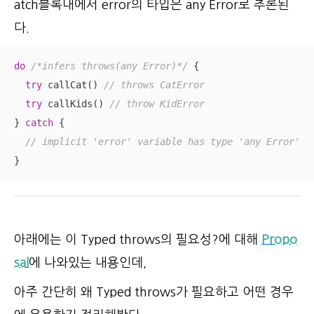
atch블록내에서 error의 타입은 any Error로 추론된
다.
do
/*infers throws(any Error)*/
 {

try
 callCat() 
// throws CatError
try
 callKids() 
// throw KidError
} 
catch
 {

// implicit 'error' variable has type 'any Error'
}
아래에는 이 Typed throws의 필요성?에 대해
Propo
sal
에 나와있는 내용인데,
아주 간단히 왜 Typed throws가 필요하고 어떤 경우