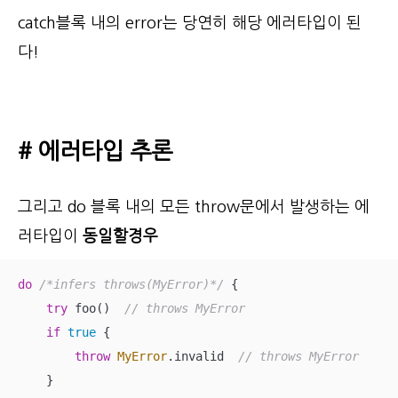
catch블록 내의 error는 당연히 해당 에러타입이 된
다!
# 에러타입 추론
그리고 do 블록 내의 모든 throw문에서 발생하는 에
러타입이
동일할경우
do
/*infers throws(MyError)*/
 {

try
 foo()  
// throws MyError
if
true
 {

throw
MyError
.invalid  
// throws MyError
    }
