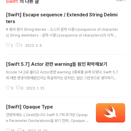
Swift
의 다른 글
[Swift] Escape sequence / Extended String Delimi
ters
글 내용
# 용어 정리 String literals - 소스의 문자 시퀀스(sequence of character
s) String delimiters - 문자 시퀀스(sequence of characters)의 시작과
끝에서 경계를 설정. Swift의 string delimiter는 "(큰따옴표) Escape char
2
1
2023. 2. 5.
acters - String literals내에서 하나 이상의 후속 Character를 특별하게 해
석한다. Swift의 Escape character는 \(백슬래시) Escape character se
quences(== Escape sequence) - 특수한 문자를 나타내며, Escape ch
[Swift 5.7] Actor 관련 warning들 원인 파악해보기
aracters(\)로 시작하게 된다. Escape sequence는 다음과 같은것들이 있
글 내용
다. 1. Stri..
Xcode 14.2로 올리고 Actor관련 warning 3종류를 보게 되었다. Swift 5.7
에 대한 변경사항때문인지는 확실하지는 않지만;; 일단 그런것으로 생각하기로
함 일단 내가 파악해본것을 써보려고 한다. 1. Actor-isolated instance me
3
0
2023. 1. 31.
thod 'testMethod()' can not be referenced from a non-isolated c
ontext; this is an error in Swift 6 2. Actor-isolated property 'nam
e' can not be mutated from a non-isolated context; this is an erro
[Swift] Opaque Type
r in Swift 6 3. Cannot access property 'disposeBag' he..
글 내용
안녕하세요 :) Zedd입니다. Swift 5.7에 추가된 Opaqu
e Parameter Declarations을 보기 전에.. Opaque T
ype이 어떤건지!!! Opaque Type은 Swift 5.1에 추가되