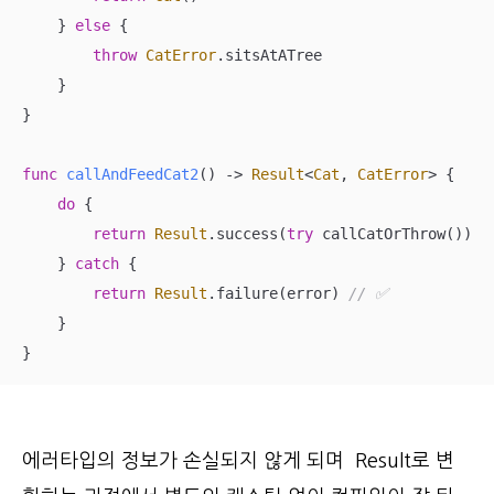
    } 
else
 {

throw
CatError
.sitsAtATree

    }

}

func
callAndFeedCat2
()
 -> 
Result
<
Cat
, 
CatError
> {

do
 {

return
Result
.success(
try
 callCatOrThrow())

    } 
catch
 {

return
Result
.failure(error) 
// ✅ 
    }

}
에러타입의 정보가 손실되지 않게 되며 Result로 변