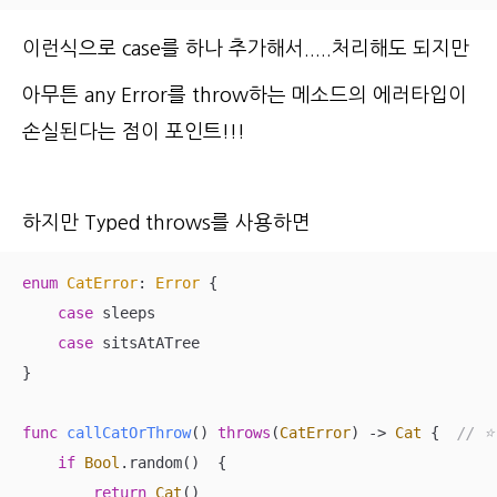
이런식으로 case를 하나 추가해서.....처리해도 되지만
아무튼 any Error를 throw하는 메소드의 에러타입이
손실된다는 점이 포인트!!!
하지만 Typed throws를 사용하면
enum
CatError
: 
Error
{

case
 sleeps

case
 sitsAtATree

}

func
callCatOrThrow
()
throws
(
CatError
) -> 
Cat
 {  
// ⭐
if
Bool
.random()  {

return
Cat
()
