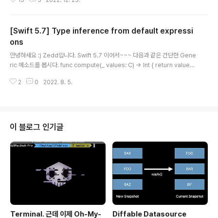
15
5
2022. 12. 23.
었습니다. Opaque Type을 직역하면 불분명한 타입 정
도가 되겠네요. 불투명 타입이라고 부르는 사람도 있는데,
저는 불분명한 타입! 요게 더 와닿는것 같아서 ㅎ # Gene
[Swift 5.7] Type inference from default expressi
ric (갑자기) 우리에게 익숙한 Generic을 보겠습니다. str
uct Stack { var items: [Element] = [] mutating fun
ons
글 내용
c push(_ item: Element) { items.append(item) } m
안녕하세요 :) Zedd입니다. Swift 5.7 이어서~~~ 다음과 같은 간단한 Gene
utating func pop() -> Element { return item..
ric 메소드를 봅시다. func compute(_ values: C) -> Int { return values.
count } Collection protocol을 conform하고있는 generic parameter
2
0
2022. 8. 5.
를 받도록 되어있습니다. func compute(_ values: C) -> Int { return valu
es.count } compute([1, 2, 3]) // 3 compute(["Zedd": "안녕"]) // 1 그래
서 Array나 Dictionary같은 Collection 들을 넣을 수 있게 됩니다. # defau
lt value expression with a generic parameter ..
이 블로그 인기글
Terminal. 근데 이제 Oh-My-
Diffable Datasource