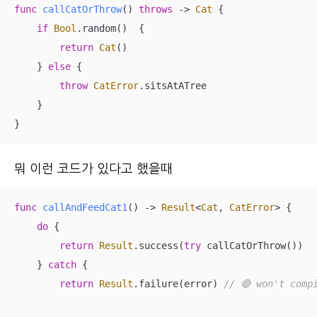
func
callCatOrThrow
()
throws
 -> 
Cat
 {

if
Bool
.random()  {

return
Cat
()

    } 
else
 {

throw
CatError
.sitsAtATree

    }

}
뭐 이런 코드가 있다고 했을때
func
callAndFeedCat1
()
 -> 
Result
<
Cat
, 
CatError
> {

do
 {

return
Result
.success(
try
 callCatOrThrow())

    } 
catch
 {

return
Result
.failure(error) 
// 🔴 won't comp