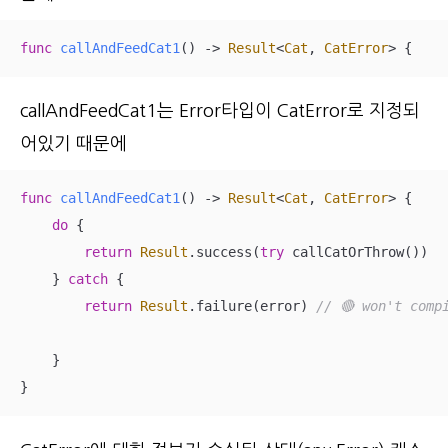
func
callAndFeedCat1
()
 -> 
Result
<
Cat
, 
CatError
> {
callAndFeedCat1는 Error타입이 CatError로 지정되
어있기 때문에
func
callAndFeedCat1
()
 -> 
Result
<
Cat
, 
CatError
> {

do
 {

return
Result
.success(
try
 callCatOrThrow())

    } 
catch
 {

return
Result
.failure(error) 
// 🔴 won't comp
    }

}