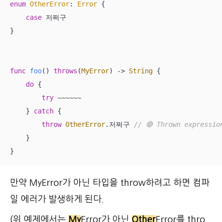
enum
OtherError
: 
Error
{

case
 저쩌구

}

func
foo
()
throws
(
MyError
) -> 
String
 {

do
 {

try
~~~~~~
    } 
catch
 {

throw
OtherError
.저쩌구 
// 🔴 Thrown expressio
    }

}
만약
MyError가 아닌 타입을 throw하려고 하면 컴파
일 에러가 발생하게 된다.
(위 예제에서는
My
Error가 아닌
Other
Error를 thro