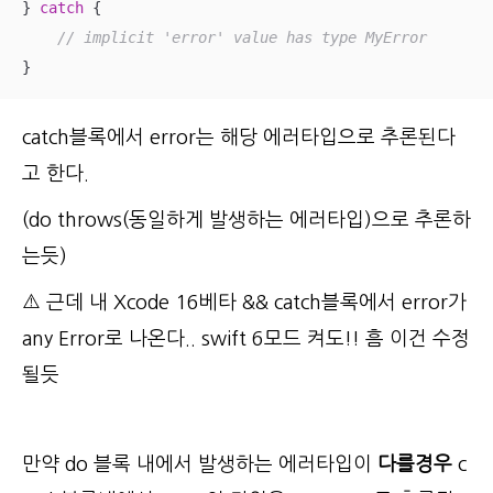
} 
catch
 {

// implicit 'error' value has type MyError
}
catch블록에서 error는 해당 에러타입으로 추론된다
고 한다.
(do throws(동일하게 발생하는 에러타입)으로 추론하
는듯)
⚠️ 근데 내 Xcode 16베타 && catch블록에서 error가
any Error로 나온다.. swift 6모드 켜도!! 흠 이건 수정
될듯
만약 do 블록 내에서 발생하는 에러타입이
다를경우
c