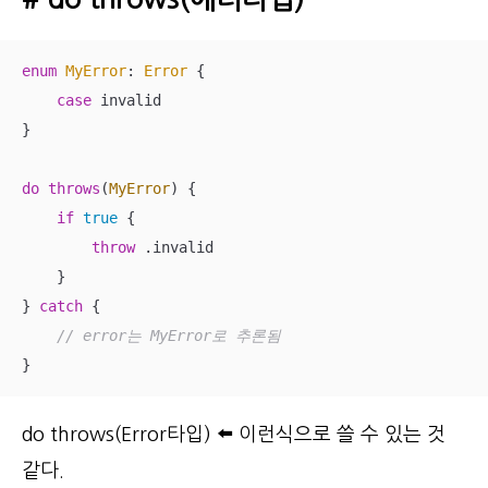
enum
MyError
: 
Error
{

case
 invalid

}

do
throws
(
MyError
) {

if
true
 {

throw
 .invalid

    }

} 
catch
 {

// error는 MyError로 추론됨
}
do throws(Error타입) ⬅️ 이런식으로 쓸 수 있는 것
같다.